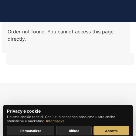
Order not found. You cannot access this page
directly.
Privacy e cookie
Codice Fiscale: 97806260010 | Partita Iva:
Usiamo cookie tecnici. Con il tuo consenso possiamo usare anche
statistiche e marketing.
Informativa
.
12276790016 | info@istitutoliberale.it
Personalizza
Rifiuta
Accetta