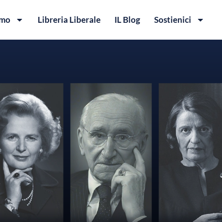
amo
Libreria Liberale
IL Blog
Sostienici
ERTÀ IN ITALIA
ENDERE
ale