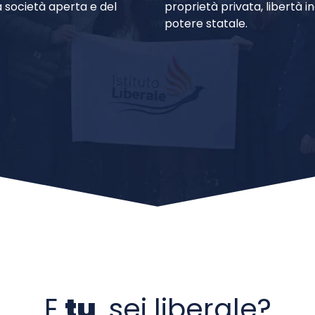
a società aperta e del
proprietà privata, libertà i
potere statale.
E
tu
, sei liberale?