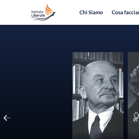
Chi Siamo
Cosa facci
RICOSTRUIAMO LA CULTURA DELLA LIB
AIUTACI A DIF
I TUOI VALORI
Sostieni l'Istituto Liber