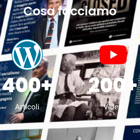
Cosa facciamo
400+
200+
Articoli
Video