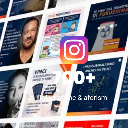
700+
Infografiche & aforismi