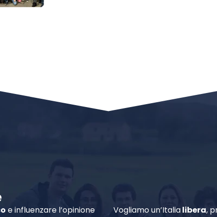
e
co
e influenzare l’opinione
Vogliamo un’Italia
libera
, p