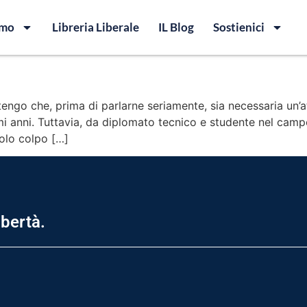
amo
Libreria Liberale
IL Blog
Sostienici
itengo che, prima di parlarne seriamente, sia necessaria un’a
imi anni. Tuttavia, da diplomato tecnico e studente nel cam
colo colpo […]
ibertà.