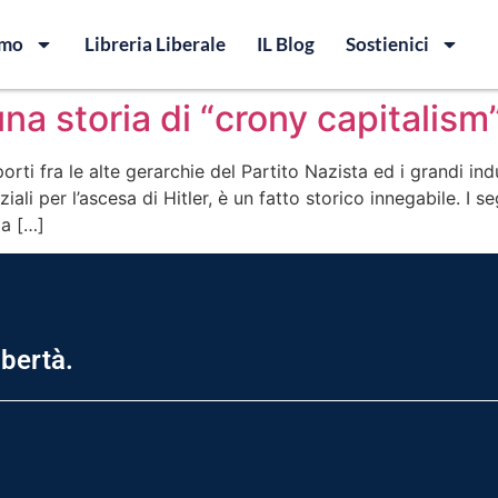
amo
Libreria Liberale
IL Blog
Sostienici
 una storia di “crony capitalism
orti fra le alte gerarchie del Partito Nazista ed i grandi ind
ziali per l’ascesa di Hitler, è un fatto storico innegabile. I 
la […]
ibertà.