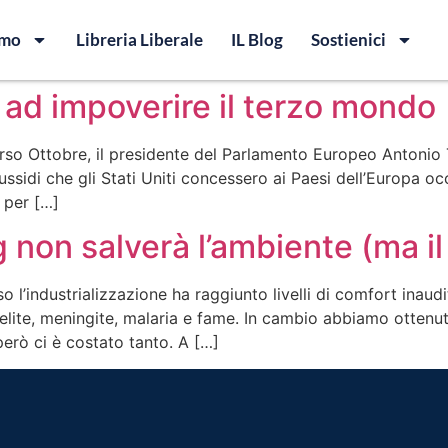
amo
Libreria Liberale
IL Blog
Sostienici
 ad impoverire il terzo mondo
scorso Ottobre, il presidente del Parlamento Europeo Antonio
 sussidi che gli Stati Uniti concessero ai Paesi dell’Europa
 per […]
non salverà l’ambiente (ma il 
o l’industrializzazione ha raggiunto livelli di comfort inaud
mielite, meningite, malaria e fame. In cambio abbiamo ottenu
però ci è costato tanto. A […]