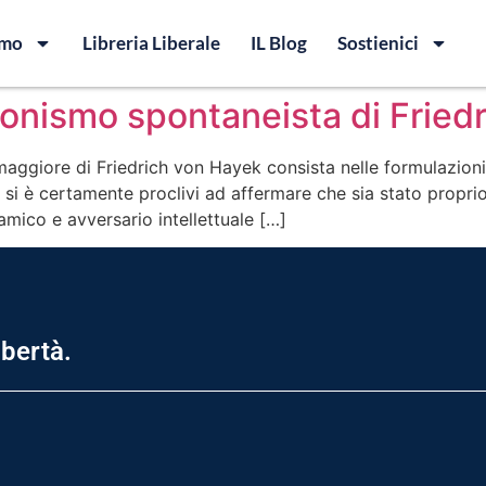
amo
Libreria Liberale
IL Blog
Sostienici
zionismo spontaneista di Fried
aggiore di Friedrich von Hayek consista nelle formulazioni
i è certamente proclivi ad affermare che sia stato proprio
amico e avversario intellettuale […]
ibertà.