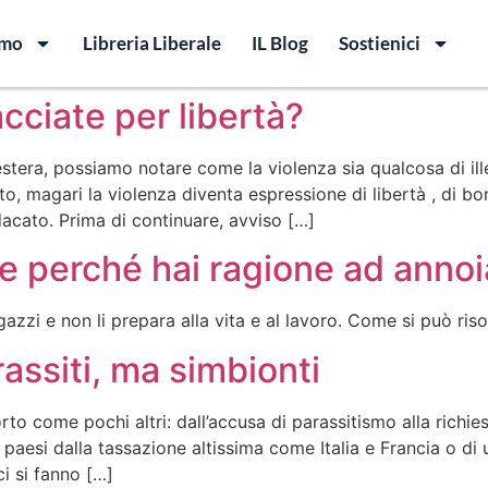
amo
Libreria Liberale
IL Blog
Sostienici
cciate per libertà?
 estera, possiamo notare come la violenza sia qualcosa di 
o, magari la violenza diventa espressione di libertà , di bo
acato. Prima di continuare, avviso […]
e perché hai ragione ad annoia
gazzi e non li prepara alla vita e al lavoro. Come si può ris
rassiti, ma simbionti
torto come pochi altri: dall’accusa di parassitismo alla richi
esi dalla tassazione altissima come Italia e Francia o di u
i si fanno […]