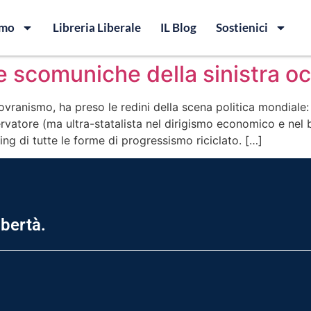
amo
Libreria Liberale
IL Blog
Sostienici
i e scomuniche della sinistra o
ovranismo, ha preso le redini della scena politica mondiale: a
nservatore (ma ultra-statalista nel dirigismo economico e ne
g di tutte le forme di progressismo riciclato. […]
ibertà.