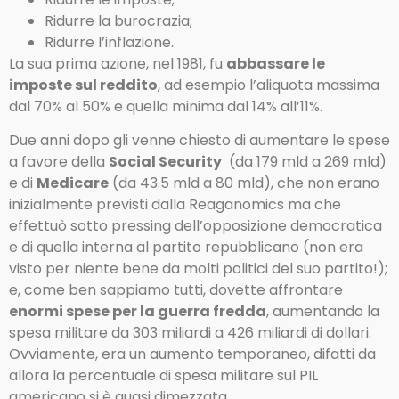
Ridurre la burocrazia;
Ridurre l’inflazione.
La sua prima azione, nel 1981, fu
abbassare le
imposte sul reddito
, ad esempio l’aliquota massima
dal 70% al 50% e quella minima dal 14% all’11%.
Due anni dopo gli venne chiesto di aumentare le spese
a favore della
Social Security
(da 179 mld a 269 mld)
e di
Medicare
(da 43.5 mld a 80 mld), che non erano
inizialmente previsti dalla Reaganomics ma che
effettuò sotto pressing dell’opposizione democratica
e di quella interna al partito repubblicano (non era
visto per niente bene da molti politici del suo partito!);
e, come ben sappiamo tutti, dovette affrontare
enormi spese per la guerra fredda
, aumentando la
spesa militare da 303 miliardi a 426 miliardi di dollari.
Ovviamente, era un aumento temporaneo, difatti da
allora la percentuale di spesa militare sul PIL
americano si è quasi dimezzata.