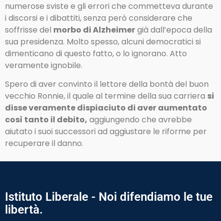
numerose sviste e gli errori che commetteva durante
i discorsi e i dibattiti, senza però considerare che
soffrisse del
morbo di Alzheimer
già dall’epoca della
sua presidenza. Molto spesso, alcuni democratici si
dimenticano di questo fatto, o lo ignorano. Atto
veramente ignobile.
Spero di aver convinto il lettore della bontà del buon
vecchio Ronnie, il quale al termine della sua carriera
si
disse veramente dispiaciuto di aver aumentato
così tanto il debito,
aggiungendo che avrebbe
aiutato i suoi successori ad aggiustare le riforme per
recuperare il danno.
Istituto Liberale - Noi difendiamo le tue
libertà.