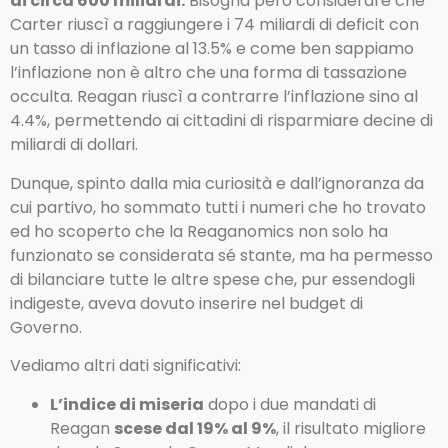
di circa 600 miliardi.
Bisogna però considerare che
Carter riuscì a raggiungere i 74 miliardi di deficit con
un tasso di inflazione al 13.5% e come ben sappiamo
l’inflazione non è altro che una forma di tassazione
occulta. Reagan riuscì a contrarre l’inflazione sino al
4.4%, permettendo ai cittadini di risparmiare decine di
miliardi di dollari.
Dunque, spinto dalla mia curiosità e dall’ignoranza da
cui partivo, ho sommato tutti i numeri che ho trovato
ed ho scoperto che la Reaganomics non solo ha
funzionato se considerata sé stante, ma ha permesso
di bilanciare tutte le altre spese che, pur essendogli
indigeste, aveva dovuto inserire nel budget di
Governo.
Vediamo altri dati significativi:
L’indice di miseria
dopo i due mandati di
Reagan
scese dal 19% al 9%
, il risultato migliore