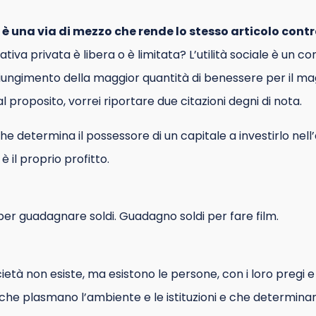
1 è una via di mezzo che rende lo stesso articolo cont
iziativa privata è libera o è limitata? L’utilità sociale è un c
iungimento della maggior quantità di benessere per il ma
 tal proposito, vorrei riportare due citazioni degni di nota.
he determina il possessore di un capitale a investirlo nell
 è il proprio profitto.
per guadagnare soldi. Guadagno soldi per fare film.
tà non esiste, ma esistono le persone, con i loro pregi e di
, che plasmano l’ambiente e le istituzioni e che determina