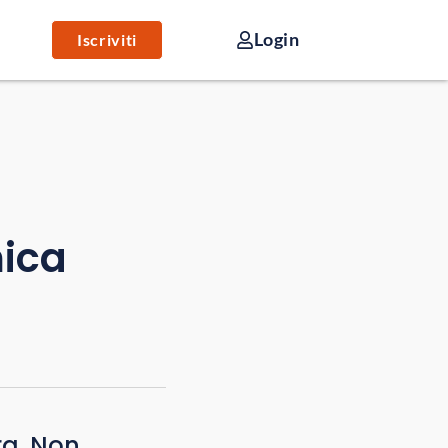
Login
Iscriviti
mica
ra. Non