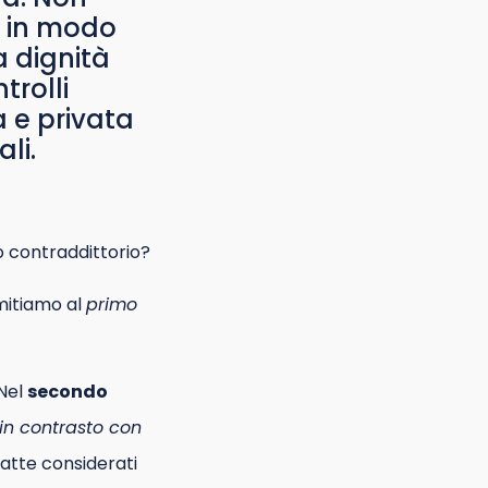
 o in modo
a dignità
trolli
 e privata
li.
o contraddittorio?
imitiamo al
primo
 Nel
secondo
 in contrasto con
ratte considerati