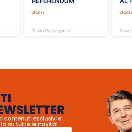
REFERENDUM
AL 
LEGGI »
LEGGI 
Flavio Paccagnella
Flavi
TI
EWSLETTER
ri contenuti esclusivi e
to su tutte le novità!