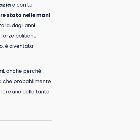
azia
o con La
re stato nelle mani
alia, dagli anni
forze politiche
po, è diventata
lemi, anche perché
lia che probabilmente
liere una delle tante