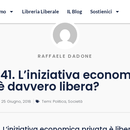
amo
Libreria Liberale
IL Blog
Sostienici
RAFFAELE DADONE
 41. L’iniziativa econo
è davvero libera?
25 Giugno, 2018
Temi:
Politica
,
Società
1. L’iniziativa economica privata è libe