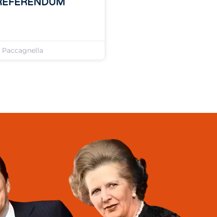
REFERENDUM
»
o Paccagnella