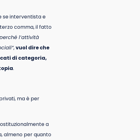
e se interventista e
 terzo comma, il fatto
erché l’attività
ciali”
,
vuol dire che
cati di categoria,
utopia
.
privati, ma è per
 costituzionalmente a
iana, almeno per quanto