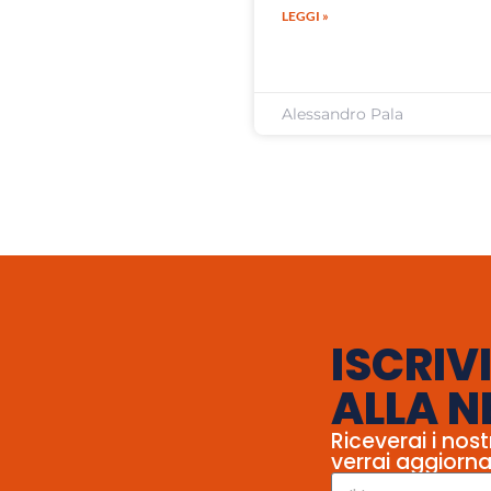
LEGGI »
Alessandro Pala
ISCRIVI
ALLA N
Riceverai i nost
verrai aggiorna