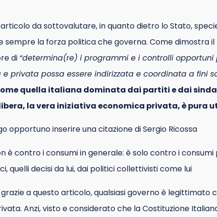
 articolo da sottovalutare, in quanto dietro lo Stato, speci
de sempre la forza politica che governa. Come dimostra il
ore di
“determina(re) i programmi e i controlli opportuni p
 privata possa essere indirizzata e coordinata a fini so
ome quella italiana dominata dai partiti e dai sinda
 libera, la vera iniziativa economica privata, è pura 
ngo opportuno inserire una citazione di Sergio Ricossa
 non è contro i consumi in generale: è solo contro i consumi 
, quelli decisi da lui, dai politici collettivisti come lui
 grazie a questo articolo, qualsiasi governo è legittimato
a privata. Anzi, visto e considerato che la Costituzione Ital