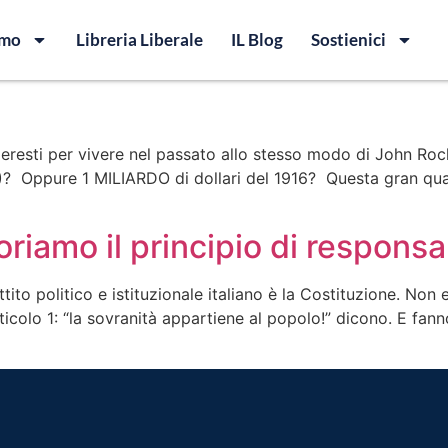
amo
Libreria Liberale
IL Blog
Sostienici
resti per vivere nel passato allo stesso modo di John Rocke
)? Oppure 1 MILIARDO di dollari del 1916? Questa gran qua
oriamo il principio di responsa
ito politico e istituzionale italiano è la Costituzione. Non e
ticolo 1: “la sovranità appartiene al popolo!” dicono. E fan