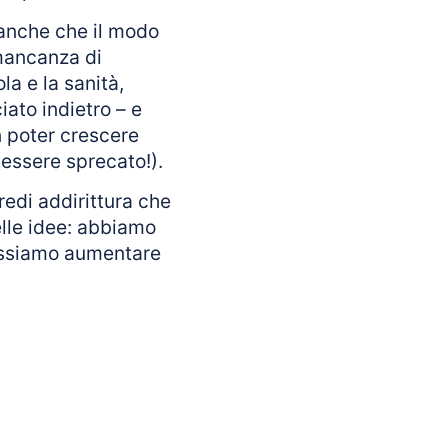
 anche che il modo
 mancanza di
la e la sanità,
ato indietro – e
n poter crescere
essere sprecato!).
credi addirittura che
lle idee: abbiamo
possiamo aumentare