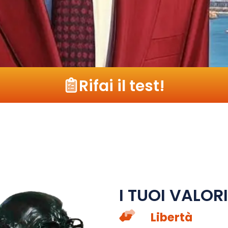
Rifai il test!
I TUOI VALORI
Libertà