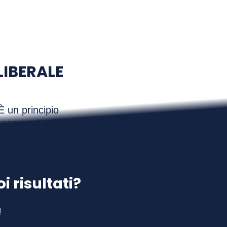
LIBERALE
È un principio
rospere. La libertà
o le loro
 risultati?
!