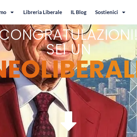
amo
Libreria Liberale
IL Blog
Sostienici
CONGRATULAZIONI
SEI UN
NEOLIBERAL