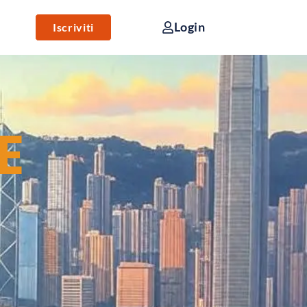
Login
Iscriviti
!
E