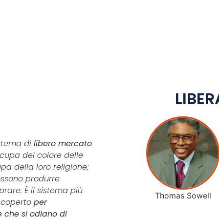
LIBER
istema di
libero mercato
cupa del colore delle
upa della loro
religione;
ossono produrre
rare. È il sistema più
Thomas Sowell
scoperto
per
 che si odiano di