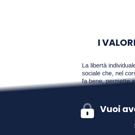
I VALOR
La libertà individua
sociale che, nel cors
fa bene, permette a t
potenzialità.
Vuoi av