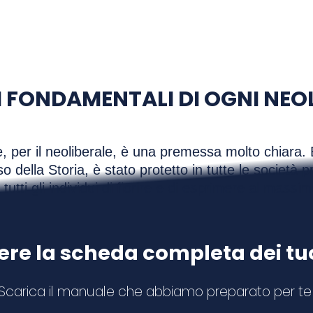
I FONDAMENTALI DI OGNI NEO
le, per il neoliberale, è una premessa molto chiara. 
o della Storia, è stato protetto in tutte le società p
utti gli individui di fiorire e di esprimere al massim
ere la scheda completa dei tuoi
Scarica il manuale che abbiamo preparato per te