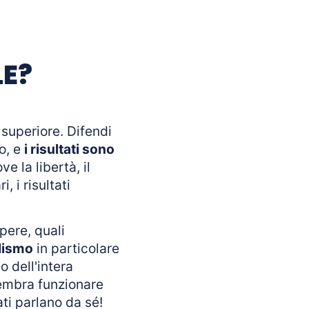
LE?
 superiore. Difendi
co, e
i risultati sono
e la libertà, il
 i risultati
pere, quali
alismo
in particolare
o dell'intera
sembra funzionare
ati parlano da sé!