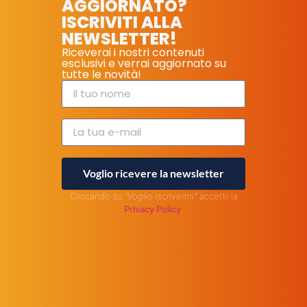
AGGIORNATO?
ISCRIVITI ALLA
NEWSLETTER!
Riceverai i nostri contenuti
esclusivi e verrai aggiornato su
tutte le novità!
Voglio ricevere la newsletter
Cliccando su
"Voglio iscrivermi"
accetti la
Privacy Policy
.