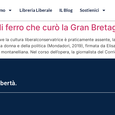
amo
Libreria Liberale
IL Blog
Sostienici
i ferro che curò la Gran Bret
ve la cultura liberalconservatrice è praticamente assente, l
a donna e della politica (Mondadori, 2019), firmata da Elisa
ontanelliana. Nel corso dell’opera, la giornalista del Corri
ibertà.