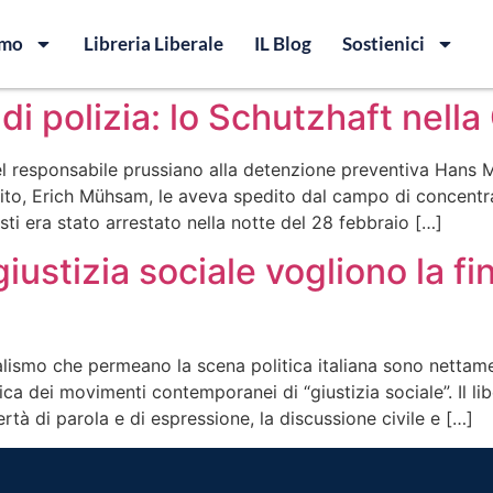
amo
Libreria Liberale
IL Blog
Sostienici
i polizia: lo Schutzhaft nell
l responsabile prussiano alla detenzione preventiva Hans 
arito, Erich Mühsam, le aveva spedito dal campo di concen
i era stato arrestato nella notte del 28 febbraio […]
giustizia sociale vogliono la f
iberalismo che permeano la scena politica italiana sono netta
ca dei movimenti contemporanei di “giustizia sociale”. Il lib
rtà di parola e di espressione, la discussione civile e […]