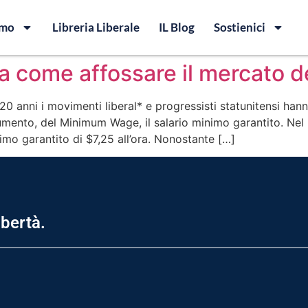
amo
Libreria Liberale
IL Blog
Sostienici
a come affossare il mercato de
mi 20 anni i movimenti liberal* e progressisti statunitensi h
aumento, del Minimum Wage, il salario minimo garantito. Ne
inimo garantito di $7,25 all’ora. Nonostante […]
ibertà.