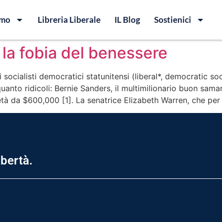
amo
Libreria Liberale
IL Blog
Sostienici
: la fobia del benessere
 socialisti democratici statunitensi (liberal*, democratic soci
anto ridicoli: Bernie Sanders, il multimilionario buon samar
età da $600,000 [1]. La senatrice Elizabeth Warren, che per
ibertà.