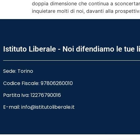
doppia dimensione che continua a sconcertare p
inquietare molti di noi, davanti alla prospetti
Istituto Liberale - Noi difendiamo le tue l
Sede: Torino
Codice Fiscale:
97806260010
Partita Iva: 12276790016
E-mail:
info@istitutoliberale.it