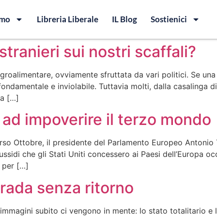
amo
Libreria Liberale
IL Blog
Sostienici
tranieri sui nostri scaffali?
y agroalimentare, ovviamente sfruttata da vari politici. Se u
 fondamentale e inviolabile. Tuttavia molti, dalla casalinga
ma […]
 ad impoverire il terzo mondo
scorso Ottobre, il presidente del Parlamento Europeo Antonio
 sussidi che gli Stati Uniti concessero ai Paesi dell’Europa
 per […]
strada senza ritorno
magini subito ci vengono in mente: lo stato totalitario e