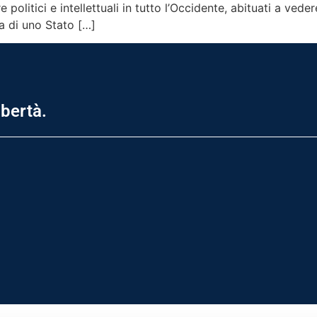
olitici e intellettuali in tutto l’Occidente, abituati a ved
va di uno Stato […]
ibertà.