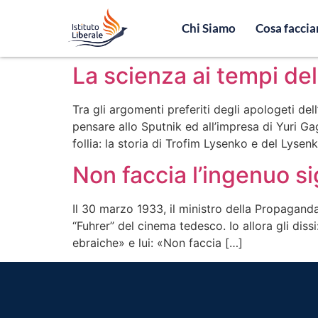
Chi Siamo
Cosa facci
La scienza ai tempi del
Tra gli argomenti preferiti degli apologeti de
pensare allo Sputnik ed all’impresa di Yuri G
follia: la storia di Trofim Lysenko e del Lyse
Non faccia l’ingenuo si
Il 30 marzo 1933, il ministro della Propagand
“Fuhrer” del cinema tedesco. Io allora gli dis
ebraiche» e lui: «Non faccia […]