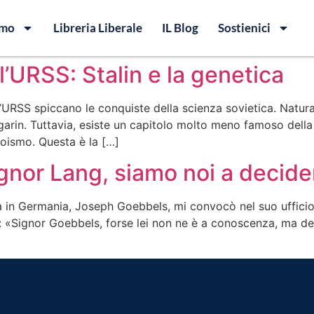
amo
Libreria Liberale
IL Blog
Sostienici
l’URSS: Stalin e la genetica
ll’URSS spiccano le conquiste della scienza sovietica. Natur
agarin. Tuttavia, esiste un capitolo molto meno famoso della
nkoismo. Questa è la […]
gnor Lang, siamo noi a decider
a in Germania, Joseph Goebbels, mi convocò nel suo ufficio
si: «Signor Goebbels, forse lei non ne è a conoscenza, ma d