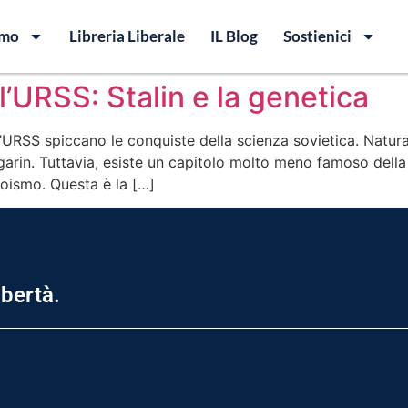
amo
Libreria Liberale
IL Blog
Sostienici
l’URSS: Stalin e la genetica
ll’URSS spiccano le conquiste della scienza sovietica. Natur
agarin. Tuttavia, esiste un capitolo molto meno famoso della
nkoismo. Questa è la […]
ibertà.