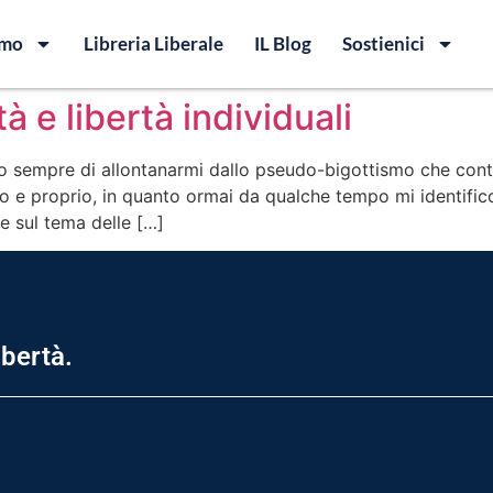
amo
Libreria Liberale
IL Blog
Sostienici
tà e libertà individuali
o sempre di allontanarmi dallo pseudo-bigottismo che contra
ero e proprio, in quanto ormai da qualche tempo mi identif
ne sul tema delle […]
ibertà.