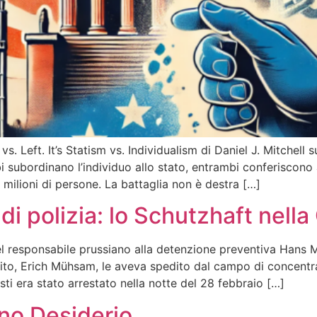
t vs. Left. It’s Statism vs. Individualism di Daniel J. Mitche
ubordinano l’individuo allo stato, entrambi conferiscono al
ilioni di persone. La battaglia non è destra […]
i polizia: lo Schutzhaft nell
l responsabile prussiano alla detenzione preventiva Hans 
arito, Erich Mühsam, le aveva spedito dal campo di concen
i era stato arrestato nella notte del 28 febbraio […]
ano Desiderio