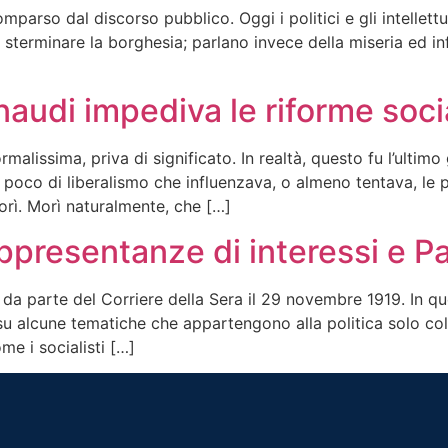
mparso dal discorso pubblico. Oggi i politici e gli intellettu
i sterminare la borghesia; parlano invece della miseria ed inf
udi impediva le riforme soci
issima, priva di significato. In realtà, questo fu l’ultimo
 poco di liberalismo che influenzava, o almeno tentava, le po
orì. Morì naturalmente, che […]
presentanze di interessi e P
 da parte del Corriere della Sera il 29 novembre 1919. In qu
su alcune tematiche che appartengono alla politica solo colo
e i socialisti […]