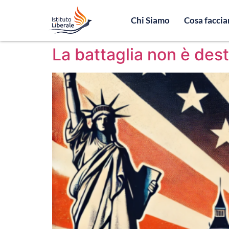
Chi Siamo
Cosa facci
La battaglia non è dest