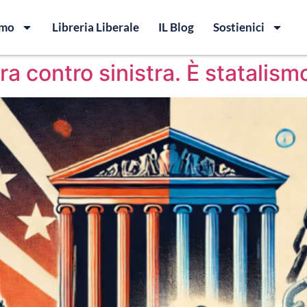
amo
Libreria Liberale
IL Blog
Sostienici
ra contro sinistra. È statalis