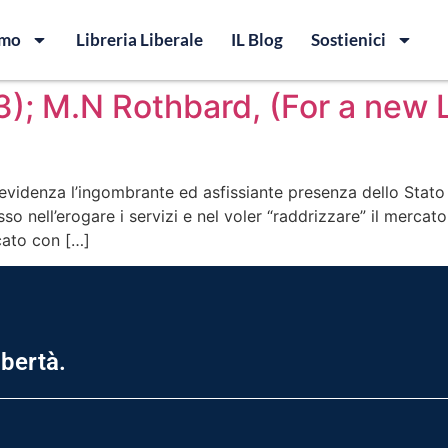
amo
Libreria Liberale
IL Blog
Sostienici
(3); M.N Rothbard, (For a new L
evidenza l’ingombrante ed asfissiante presenza dello Stato n
so nell’erogare i servizi e nel voler “raddrizzare” il mercato
icato con […]
ibertà.