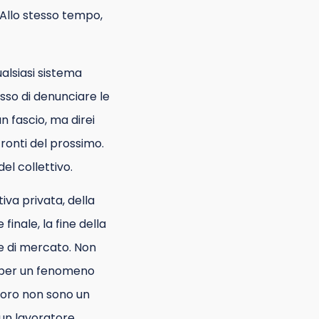
. Allo stesso tempo,
ualsiasi sistema
sso di denunciare le
n fascio, ma direi
fronti del prossimo.
l collettivo.
ativa privata, della
finale, la fine della
he di mercato. Non
 per un fenomeno
voro non sono un
un lavoratore,