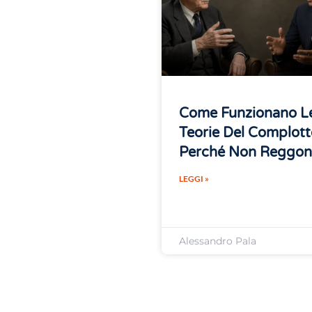
Come Funzionano L
Teorie Del Complott
Perché Non Reggo
LEGGI »
Alessandro Pala