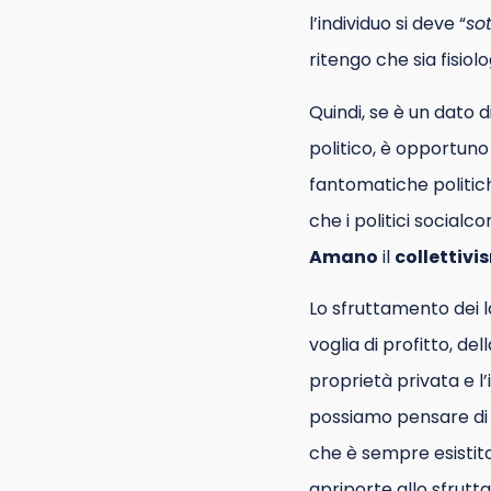
l’individuo si deve “
so
ritengo che sia fisiol
Quindi, se è un dato d
politico, è opportun
fantomatiche politich
che i politici socialc
Amano
il
collettivi
Lo sfruttamento dei 
voglia di profitto, de
proprietà privata e l
possiamo pensare di
che è sempre esistito
apriporte allo sfrut