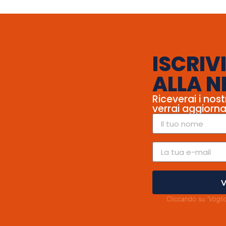
ISCRIVI
ALLA N
Riceverai i nost
verrai aggiorna
V
Cliccando su
"Vogli