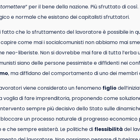
ttomettere
” per il bene della nazione. Più sfruttato di così
ogico e normale che esistano dei capitalisti sfruttatori.
i fatto che lo sfruttamento del lavoratore è possibile in q
o capire come mai i socialcomunisti non abbiamo mai sme
e neo-liberiste. Non si dovrebbe mai fare di tutta l’erba u
omunisti siano delle persone pessimiste e diffidenti nei con
smo
, ma diffidano del comportamento di uno dei membri de
lavoratori viene considerato un fenomeno
figlio
dell’inizi
lla voglia di fare imprenditoria, proponendo come soluzione 
’intervento sempre più decisivo dello Stato sulle dinamic
 bloccare un processo naturale di progresso economico
 e che sempre esisterà. Le politiche di
flessibilità
del la
tamento del lavoratore. Non possiamo pensare di tutelare 