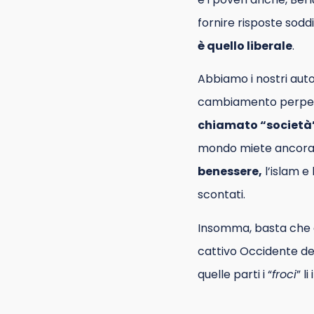
fornire risposte sod
è quello liberale
.
Abbiamo i nostri auto
cambiamento perpe
chiamato “società
mondo miete ancora 
benessere,
l’islam e 
scontati.
Insomma, basta che da
cattivo Occidente dei 
quelle parti i “
froci
” l