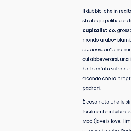
Il dubbio, che in real
strategia politica e d
capitalistico
, gross
mondo arabo-islamico
comunismo
”, una nu
cui abbeverarsi, una 
ha trionfato sul soci
dicendo che la propr
padroni.
È cosa nota che le si
facilmente intuibile:
Mao (love is love, l’
e i poveri anche, Be