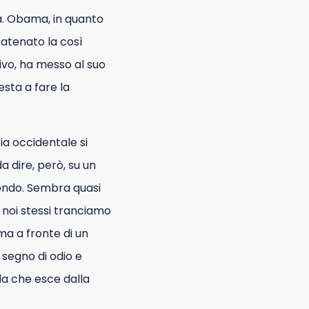
a. Obama, in quanto
catenato la così
vo, ha messo al suo
sta a fare la
ia occidentale si
 dire, però, su un
ondo. Sembra quasi
 noi stessi tranciamo
 ma a fronte di un
 segno di odio e
a che esce dalla