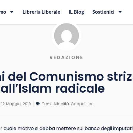
amo
Libreria Liberale
IL Blog
Sostienici
REDAZIONE
ani del Comunismo stri
 all’Islam radicale
12 Maggio, 2018
Temi:
Attualità
,
Geopolitica
er quale motivo si debba mettere sul banco degli imputati