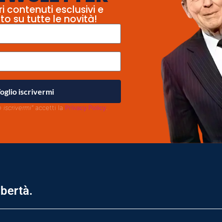
ri contenuti esclusivi e
to su tutte le novità!
oglio iscrivermi
o iscrivermi"
accetti la
Privacy Policy
.
ibertà.