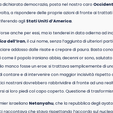
a dichiarata democrazia, posta nel nostro caro
Occiden
 volta, a rispondere delle proprie azioni di fronte ai trattat
 riferendo agli
Stati Uniti d’America
.
 forse anche per essi, ma io tenderei in data odierna ad 
ica
dell’Iran
, il cui nome, senza l’aggiunta di ulteriori parti
ciare addosso dalle risate e crepare di paura. Basta con
 di come il popolo iraniano abbia, decenni or sono, salutato
ilio manco fosse un eroe: si trattava semplicemente di una
 contare e di intervenire con maggior incisività rispetto al
tici nostrani dovrebbero rabbrividire di fronte ad una realt
si ai loro piedi col capo coperto. Questione di trasformi
mier israeliano
Netanyahu
, che la repubblica degli ayato
 ci raccontava che stava rispettando l’accordo sul nuclea