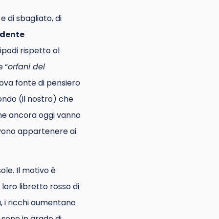
e di sbagliato, di
cidente
ipodi rispetto al
 “
orfani del
ova fonte di pensiero
ondo (il nostro) che
 che ancora oggi vanno
evono appartenere ai
le. Il motivo è
loro libretto rosso di
a, i ricchi aumentano
sono in grado di