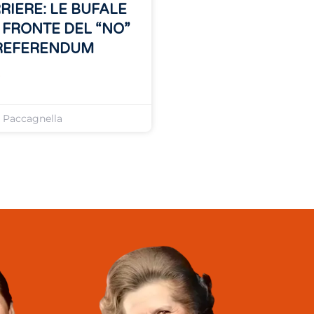
RIERE: LE BUFALE
 FRONTE DEL “NO”
REFERENDUM
»
o Paccagnella