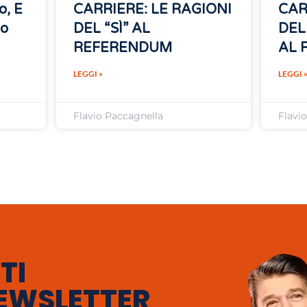
o, E
CARRIERE: LE RAGIONI
CAR
no
DEL “SÌ” AL
DEL
REFERENDUM
AL 
LEGGI »
LEGGI 
Flavio Paccagnella
Flavi
TI
EWSLETTER