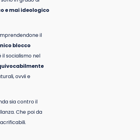
ico e mai ideologico
 comprendendone il
’unico blocco
il socialismo nel
equivocabilmente
urali, ovvii e
da sia contro il
ellanza. Che poi da
crificabili.