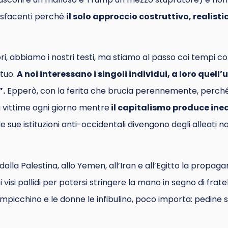
disfacenti perché
il solo approccio costruttivo, realist
ri, abbiamo i nostri testi, ma stiamo al passo coi tempi
tuo.
A noi interessano i singoli individui, a loro quell
”.
Epperò, con la ferita che brucia perennemente, perché 
vittime ogni giorno mentre
il capitalismo produce in
le sue istituzioni anti-occidentali divengono degli alleati nat
lla Palestina, allo Yemen, all’Iran e all’Egitto la propagan
visi pallidi per potersi stringere la mano in segno di frat
i impicchino e le donne le infibulino, poco importa: pedine sa