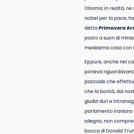
Obama: in realtà, n
nobel per la pace, ha
detta
Primavera Ar
posto a suon di mina
medesima cosa con Rou
Eppure, anche nel cas
poneva riguardavano t
pazzoide che effettu
che la bontà, dai nos
giudizi duri e intrans
parlamento iraniano c
sdegno, non comprend
bocca di Donald Tru