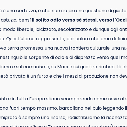
tà è una certezza, è che non sia più una questione di giusto 
i astuzia, bensì
il solito odio verso sé stessi, verso l’Oc
o modo liberale, laicizzato, secolarizzato e dunque agli ant
. Quest’ultimo rappresenta, per coloro che amo definire
ova terra promessa, una nuova frontiera culturale, una nu
inestinguibile sorgente di odio e di disprezzo verso quel m
alismo e sul comunismo, su Marx e sui quattro rimbecilliti
ietà privata è un furto e che i mezzi di produzione non d
nistre in tutta Europa stiano scomparendo come neve al so
 sono fuori tempo massimo, barcollano nel buio leggendo il 
immigrato è sempre una risorsa, redistribuiamo la ricchezz
rlusconi è un mafioso e Trump un mezzo stupratore) e non 