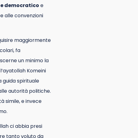
te democratico
e
i e alle convenzioni
inquisire maggiormente
colari, fa
oscerne un minimo la
 l’ayatollah Komeini
 guida spirituale
le autorità politiche.
à simile, e invece
smo.
llah ci abbia presi
re tanto voluto da