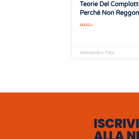
Teorie Del Complott
Perché Non Reggo
LEGGI »
Alessandro Pala
ISCRIVI
ALLA N