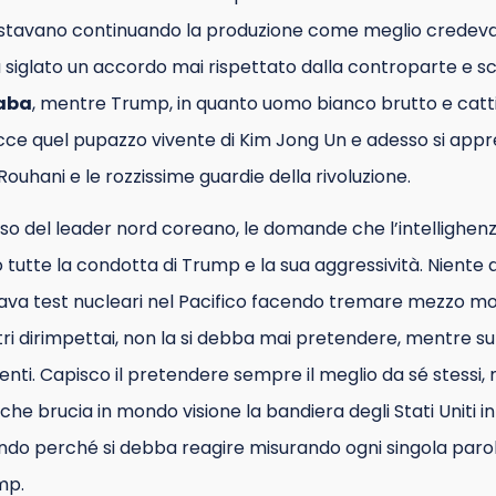
e stavano continuando la produzione come meglio credev
 siglato un accordo mai rispettato dalla controparte e s
aba
, mentre Trump, in quanto uomo bianco brutto e catti
cce quel pupazzo vivente di Kim Jong Un e adesso si appre
hani e le rozzissime guardie della rivoluzione.
o del leader nord coreano, le domande che l’intellighenz
utte la condotta di Trump e la sua aggressività. Niente da
ava test nucleari nel Pacifico facendo tremare mezzo m
tri dirimpettai, non la si debba mai pretendere, mentre su
igenti. Capisco il pretendere sempre il meglio da sé stessi,
he brucia in mondo visione la bandiera degli Stati Uniti in
o perché si debba reagire misurando ogni singola parol
mp.