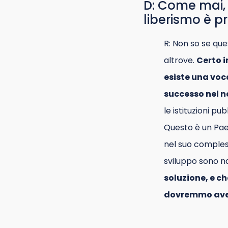
D: Come mai, 
liberismo è pr
R: Non so se que
altrove.
Certo i
esiste una voc
successo nel n
le istituzioni p
Questo è un Paes
nel suo complesso
sviluppo sono 
soluzione, e c
dovremmo aver