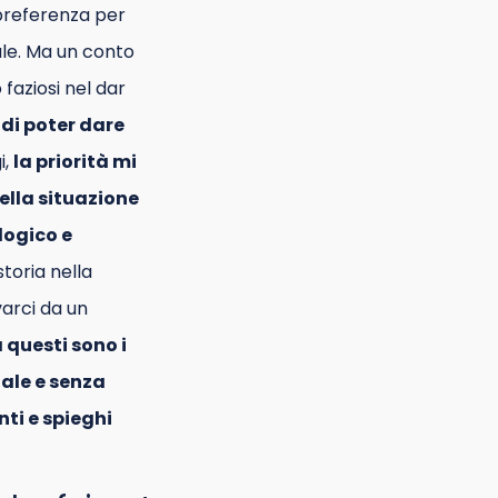
 preferenza per
iale. Ma un conto
 faziosi nel dar
di poter dare
i,
la priorità mi
della situazione
logico e
storia nella
varci da un
 questi sono i
uale e senza
ti e spieghi