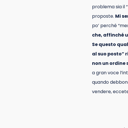
problema sia il “
proposte.
Mi se
po’ perché “mer
che, affinché 
Se questo qual
al suo posto” 
non un ordine
a gran voce l’i
quando debbono
vendere, eccete