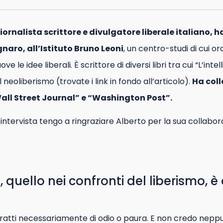
iornalista scrittore e divulgatore liberale italiano, 
gnaro, all’Istituto Bruno Leoni
, un centro-studi di cui or
 le idee liberali. È scrittore di diversi libri tra cui “L’int
l neoliberismo (trovate i link in fondo all’articolo).
Ha coll
all Street Journal” e “Washington Post”.
l’intervista tengo a ringraziare Alberto per la sua collabo
 quello nei confronti del liberismo, è
tratti necessariamente di odio o paura. E non credo neppu