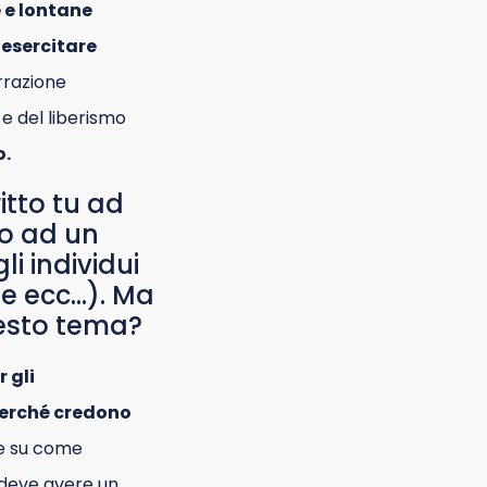
 e lontane
 esercitare
arrazione
 e del liberismo
o.
itto tu ad
to ad un
i individui
ale ecc…). Ma
uesto tema?
r gli
 perché credono
ste su come
e deve avere un