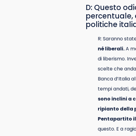
D: Questo odi
percentuale, 
politiche ital
R: Saranno stat
né liberali.
A ma
di liberismo. Inv
scelte che andav
Banca d’Italia a
tempi andati, dei
sono inclini a 
ripianto della
Pentapartito i
questo. E a ragi