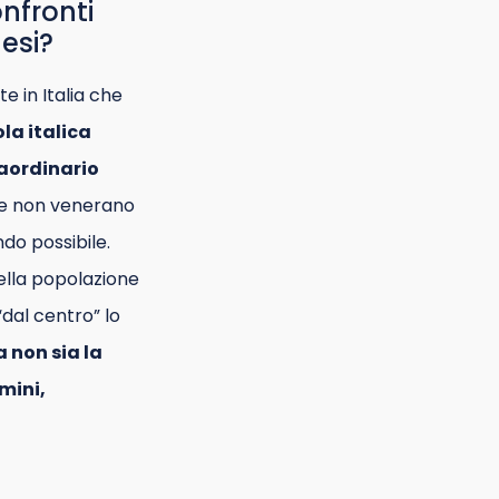
nfronti
aesi?
e in Italia che
ola italica
raordinario
ci e non venerano
do possibile.
della popolazione
“dal centro” lo
non sia la
mini,