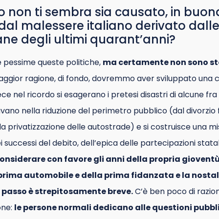
o non ti sembra sia causato, in buon
dal malessere italiano derivato dall
iane degli ultimi quarant’anni?
e pessime queste politiche,
ma certamente non sono sta
ggior ragione, di fondo, dovremmo aver sviluppato una
ece nel ricordo si esagerano i pretesi disastri di alcune fr
ano nella riduzione del perimetro pubblico (dal divorzio 
lla privatizzazione delle autostrade) e si costruisce una mi
 successi del debito, dell’epica delle partecipazioni statal
considerare con favore gli anni della propria gioventù, 
 prima automobile e della prima fidanzata e la nostal
l passo è strepitosamente breve.
C’è ben poco di raziona
one:
le persone normali dedicano alle questioni pubbl