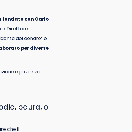
ha fondato con Carlo
a è Direttore
elligenza del denaro” e
aborato per diverse
razione e pazienza.
 odio, paura, o
re che il