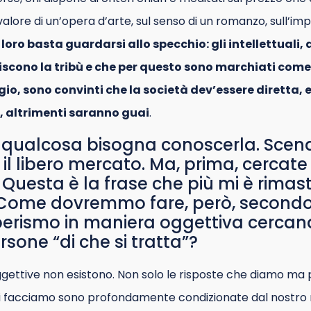
valore di un’opera d’arte, sul senso di un romanzo, sull’im
 loro basta guardarsi allo specchio: gli intellettuali, 
iscono la tribù e che per questo sono marchiati come 
io, sono convinti che la società dev’essere diretta, 
o, altrimenti saranno guai
.
e qualcosa bisogna conoscerla. Scend
il libero mercato. Ma, prima, cercate 
”. Questa è la frase che più mi è rima
. Come dovremmo fare, però, secondo
liberismo in maniera oggettiva cercand
rsone “di che si tratta”?
ggettive non esistono. Non solo le risposte che diamo ma
 facciamo sono profondamente condizionate dal nostro