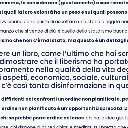
 minima, le considerano (giustamente) assai remote
i quali la loro volontà ha un peso e sui quali possono
 avvicinano con il gusto di ascoltare una storia e oggi la n
manzo che si vende di più, è quello dello statalismo buono
rismo che non c’è mai stato, ma questo è un dettagli
re un libro, come l’ultimo che hai scr
dimostrare che il liberismo ha porta
ramento nella qualità della vita degl
li aspetti, economico, sociale, cultur
 c’è così tanta disinformazione in q
o diffidenti nei confronti un ordine non pianificato, pe
un ordine non pianificato è un’opportunità sprecata:
 chi saprebbe porre ordine nel caos
, chi ha le idee giu
orse, chi dispone di criteri chiari e meditati sul prezzo ch