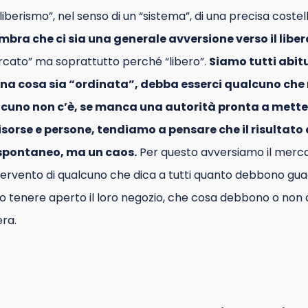
liberismo”, nel senso di un “sistema”, di una precisa costel
mbra che ci sia una generale avversione verso il libe
cato” ma soprattutto perché “libero”.
Siamo tutti abit
una cosa sia “ordinata”, debba esserci qualcuno che
cuno non c’è, se manca una autorità pronta a mett
risorse e persone, tendiamo a pensare che il risultat
 spontaneo, ma un caos.
Per questo avversiamo il merc
ntervento di qualcuno che dica a tutti quanto debbono gu
 tenere aperto il loro negozio, che cosa debbono o no
ra.