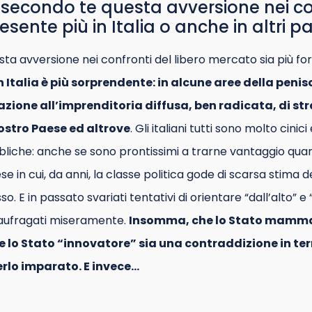
secondo te questa avversione nei co
esente più in Italia o anche in altri p
sta avversione nei confronti del libero mercato sia più fort
n Italia è più sorprendente: in alcune aree della penis
azione all’imprenditoria diffusa, ben radicata, di st
ostro Paese ed altrove
. Gli italiani tutti sono molto cini
ubbliche: anche se sono prontissimi a trarne vantaggio quan
e in cui, da anni, la classe politica gode di scarsa stima 
. E in passato svariati tentativi di orientare “dall’alto” e 
naufragati miseramente.
Insomma, che lo Stato mamma 
he lo Stato “innovatore” sia una contraddizione in ter
lo imparato. E invece…