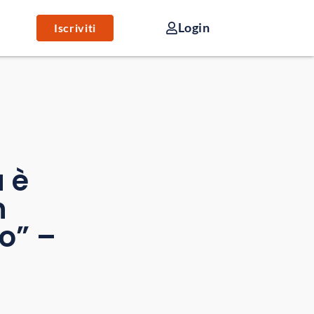
Login
Iscriviti
ù è
n
o” –