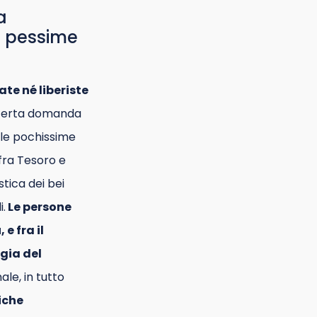
a
e pessime
te né liberiste
 certa domanda
a le pochissime
fra Tesoro e
stica dei bei
i.
Le persone
e fra il
gia del
le, in tutto
iche