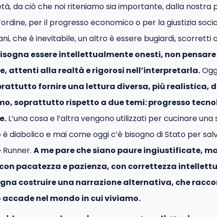
tà, da ciò che noi riteniamo sia importante, dalla nostra
 l’ordine, per il progresso economico o per la giustizia soc
ni, che è inevitabile, un altro è essere bugiardi, scorretti o
isogna essere intellettualmente onesti, non pensare 
e, attenti alla realtà e rigorosi nell’interpretarla.
Ogg
attutto fornire una lettura diversa, più realistica, 
iamo, soprattutto rispetto a due temi: progresso tecno
e.
L’una cosa e l’altra vengono utilizzati per cucinare una 
 è diabolico e mai come oggi c’è bisogno di Stato per sal
e Runner.
A me pare che siano paure ingiustificate, ma
, con pacatezza e pazienza, con correttezza intellett
ogna costruire una narrazione alternativa, che raccon
 accade nel mondo in cui viviamo.