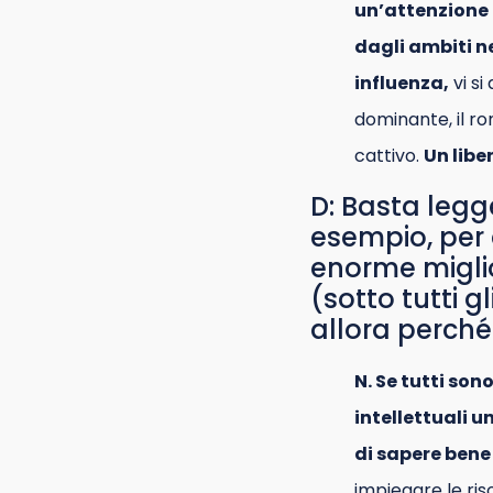
un’attenzione
dagli ambiti ne
influenza,
vi si
dominante, il ro
cattivo.
Un libe
D: Basta legge
esempio, per 
enorme miglio
(sotto tutti g
allora perché
N. Se tutti son
intellettuali 
di sapere bene
impiegare le ris