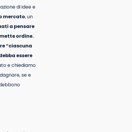
lazione di idee e
ro mercato
, un
uati a pensare
 mette ordine.
ere “ciascuna
o debba essere
ato e chiediamo
adagnare, se e
n debbono