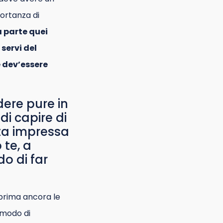
portanza di
a parte quei
servi del
e dev’essere
ere pure in
di capire di
sta impressa
 te, a
o di far
 prima ancora le
 modo di