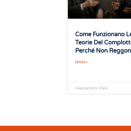
Come Funzionano L
Teorie Del Complott
Perché Non Reggo
LEGGI »
Alessandro Pala