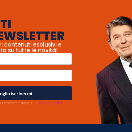
TI
EWSLETTER
ri contenuti esclusivi e
to su tutte le novità!
oglio iscrivermi
o iscrivermi"
accetti la
Privacy Policy
.