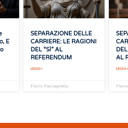
e
SEPARAZIONE DELLE
SEP
o, E
CARRIERE: LE RAGIONI
CAR
no
DEL “SÌ” AL
DEL
REFERENDUM
AL 
LEGGI »
LEGGI 
Flavio Paccagnella
Flavi