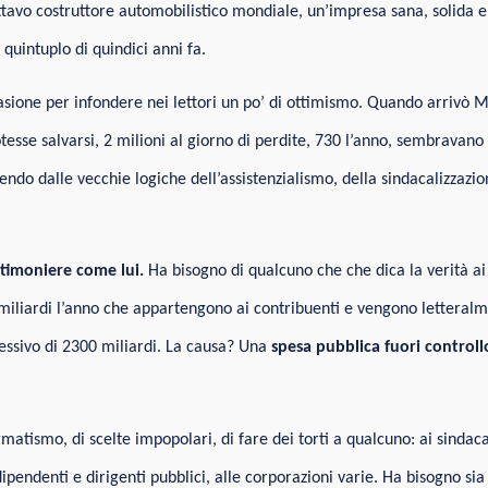
ttavo costruttore automobilistico mondiale, un’impresa sana, solida 
l quintuplo di quindici anni fa.
casione per infondere nei lettori un po’ di ottimismo. Quando arriv
tesse salvarsi, 2 milioni al giorno di perdite, 730 l’anno, sembravano
endo dalle vecchie logiche dell’assistenzialismo, della sindacalizzazio
 timoniere come lui.
Ha bisogno di qualcuno che che dica la verità ai c
 miliardi l’anno che appartengono ai contribuenti e vengono letteralme
essivo di 2300 miliardi. La causa? Una
spesa pubblica fuori controll
gmatismo, di scelte impopolari, di fare dei torti a qualcuno: ai sindacat
ipendenti e dirigenti pubblici, alle corporazioni varie. Ha bisogno sia 