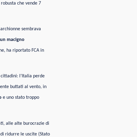
e robusta che vende 7
ò Marchionne sembrava
un macigno
ne, ha riportato FCA in
ittadini: l’Italia perde
nte buttati al vento, in
o
e uno stato troppo
i, alle alte burocrazie di
di ridurre le uscite (Stato