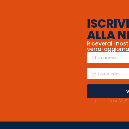
ISCRIVI
ALLA N
Riceverai i nost
verrai aggiorna
V
Cliccando su
"Vogli