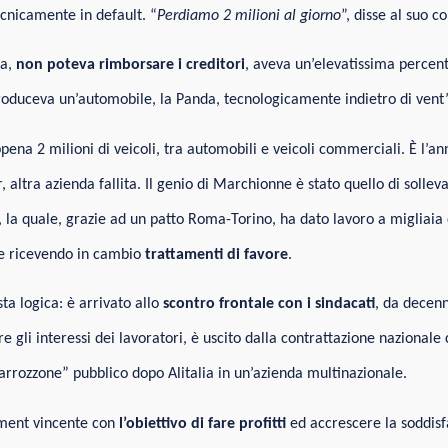
ecnicamente in default. “
Perdiamo 2 milioni al giorno
”, disse al suo c
ta,
non poteva rimborsare i creditori
, aveva un’elevatissima percen
produceva un’automobile, la Panda, tecnologicamente indietro di vent’
ena 2 milioni di veicoli, tra automobili e veicoli commerciali. È l’ann
, altra azienda fallita. Il genio di Marchionne è stato quello di solleva
 la quale, grazie ad un patto Roma-Torino, ha dato lavoro a migliaia 
e ricevendo in cambio
trattamenti di favore
.
a logica: è arrivato allo
scontro frontale con i sindacati
, da decenn
re gli interessi dei lavoratori, è uscito dalla contrattazione nazionale 
arrozzone” pubblico dopo Alitalia in un’azienda multinazionale.
ment vincente con
l’obiettivo di fare profitti
ed accrescere la soddisf