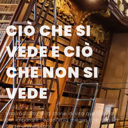
CIÒ CHE SI
VEDE E CIÒ
CHE NON SI
VEDE
Di Frédéric Bastiat
Una raccolta di 12 storie di vita quotidiana
per imparare l'economia meglio che con un
corso universitario.