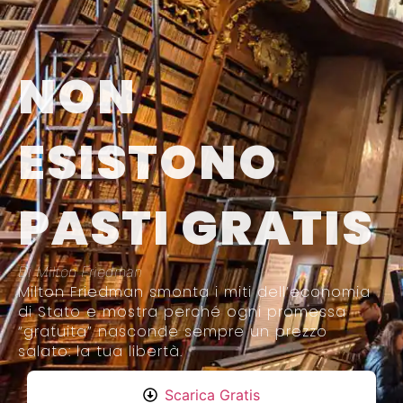
NON
ESISTONO
PASTI GRATIS
Di Milton Friedman
Milton Friedman smonta i miti dell’economia
di Stato e mostra perché ogni promessa
“gratuita” nasconde sempre un prezzo
salato: la tua libertà.
Scarica Gratis