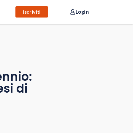
Login
Iscriviti
ennio:
si di