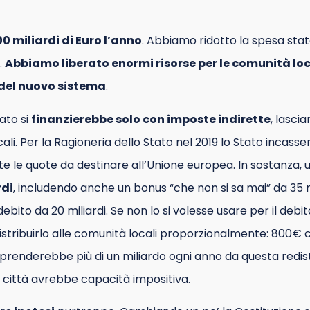
0 miliardi di Euro l’anno
. Abbiamo ridotto la spesa stata
.
Abbiamo liberato enormi risorse per le comunità local
 del nuovo sistema
.
ato si
finanzierebbe solo con imposte indirette
, lasci
ali. Per la Ragioneria dello Stato nel 2019 lo Stato incasser
lte le quote da destinare all’Unione europea. In sostanza, 
rdi
, includendo anche un bonus “che non si sa mai” da 35 m
to da 20 miliardi. Se non lo si volesse usare per il debi
distribuirlo alle comunità locali proporzionalmente: 800€ 
prenderebbe più di un miliardo ogni anno da questa redistr
 città avrebbe capacità impositiva.