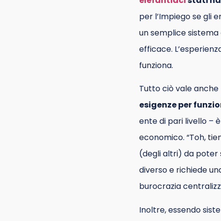
elefantiaci
stati na
per l’Impiego se gli e
un semplice sistema 
efficace. L’esperienz
funziona.
Tutto ciò vale anche 
esigenze per funzi
ente di pari livello –
economico. “Toh, tien
(degli altri) da pote
diverso e richiede un
burocrazia centraliz
Inoltre, essendo sist