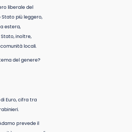
ero liberale del
o Stato più leggero,
ca estera,
 Stato, inoltre,
 comunità locali.
istema del genere?
 di Euro, cifra tra
rabinieri.
 Adamo prevede il