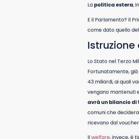
La
politica estera
, 
E il Parlamento? Il P
come dato quello del S
Istruzione
Lo Stato nel Terzo M
Fortunatamente, già
43 miliardi, ai quali 
vengano mantenuti e n
avrà un bilancio di 
comuni che deciderann
ricevano dal voucher
Il
welfare
, invece, è 