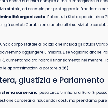
nto anche di questo compito è facile immaginare la nece
lizia statale, ad esempio per proteggere le frontiere o 
iminalità organizzata
. Ebbene, lo Stato spende circa 25 
 già contati Carabinieri e anche altri servizi che sarebb
nico corpo statale di polizia che includa gli attuali Carab
o, dovremmo aggiungere 3 miliardi. E se vogliamo anche P
tri 3, aumentando tra l’altro il finanziamento nel mentre. 
o le approssimazioni a portare a 26)
stera, giustizia e Parlamento
sistema carcerario
, pesa circa 5 miliardi di Euro. Si poss
gestione carceraria, riducendo i costi, ma prendiamo pure i