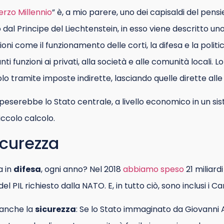
erzo Millennio
” è, a mio parere, uno dei capisaldi del pensi
 dal Principe del Liechtenstein, in esso viene descritto un
oni come il funzionamento delle corti, la difesa e la politi
nti funzioni ai privati, alla società e alle comunità locali. Lo
lo tramite imposte indirette, lasciando quelle dirette alle
, peserebbe lo Stato centrale, a livello economico in un s
ccolo calcolo.
icurezza
a in
difesa
, ogni anno? Nel 2018
abbiamo speso
21 miliardi
 del PIL richiesto dalla NATO. E, in tutto ciò, sono inclusi i Ca
 anche la
sicurezza
: Se lo Stato immaginato da Giovanni