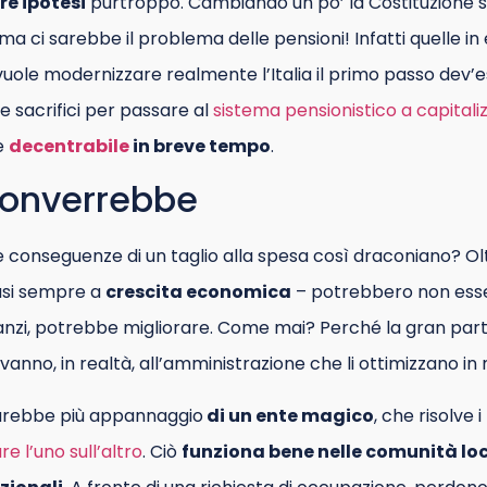
e ipotesi
purtroppo. Cambiando un po’ la Costituzione
, ma ci sarebbe il problema delle pensioni! Infatti quelle i
vuole modernizzare realmente l’Italia il primo passo dev’
 sacrifici per passare al
sistema pensionistico a capitali
le
decentrabile
in breve tempo
.
converrebbe
 conseguenze di un taglio alla spesa così draconiano? Oltr
asi sempre a
crescita economica
– potrebbero non esse
 anzi, potrebbe migliorare. Come mai? Perché la gran parte
i vanno, in realtà, all’amministrazione che li ottimizzano in
sarebbe più appannaggio
di un ente magico
, che risolve 
e l’uno sull’altro
. Ciò
funziona bene nelle comunità loc