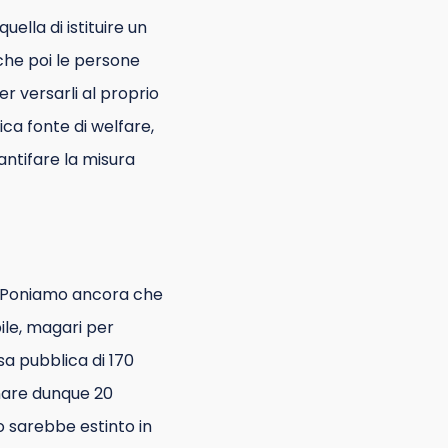
ella di istituire un
 che poi le persone
r versarli al proprio
ica fonte di welfare,
antifare la misura
no. Poniamo ancora che
bile, magari per
a pubblica di 170
inare dunque 20
to sarebbe estinto in