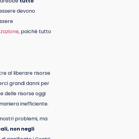
 sarebbe
tutto
n essere devono
essere
zzazione
, poiché tutto
e al liberare risorse
rci grandi danni per
 delle risorse oggi
 maniera inefficiente.
i nostri problemi, ma
ali, non negli