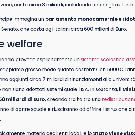
invece, costa circa 3 miliardi, includendo anche gli aiuti inte
rincipe immagina un
parlamento monocamerale e rido
enato, che costa agli italiani circa 600 milioni di Euro.
 e welfare
illennio prevede esplicitamente un
sistema scolastico a v
 sappiamo grosso modo quanto costerà: Con 5000€ l’ann
vanno aggiunti circa 7 miliardi di finanziamenti alle univers
on siano adottati sistemi quale l’ISA. In sostanza, il
Minis
50 miliardi di Euro
, creando tra l’altro una
redistribuzio
o di aprire scuole e riusciranno ad offrire l’istruzione a
.
tipicamente materia degli enti locali, e lo
Stato viene vis