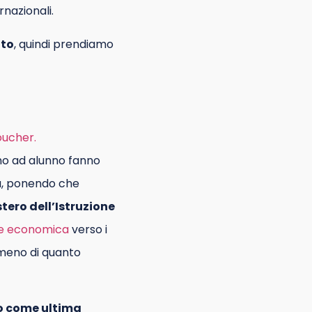
rnazionali.
tto
, quindi prendiamo
oucher.
o ad alunno fanno
ità, ponendo che
tero dell’Istruzione
ne economica
verso i
 meno di quanto
to come ultima