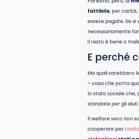
Parliamo, però, di
mer
fattibile
, per carità
essere pagate. Se si 
necessariamente fare
il resto è bene o ma
E perché 
Ma quali sarebbero le
– cosa che porta qu
lo stato sociale che,
stanziate per gli aiut
Il welfare vero non 
cooperare per
contar