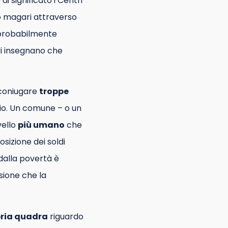
di significato i Centri
, o magari attraverso
 probabilmente
eri insegnano che
 coniugare
troppe
lio. Un comune – o un
vello
più umano
che
sizione dei soldi
 dalla povertà è
sione che la
pria quadra
riguardo