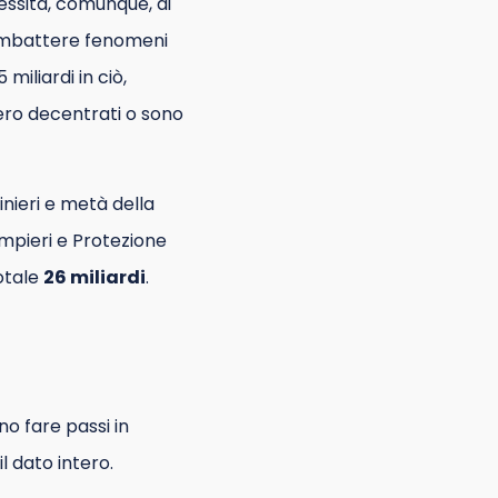
ssità, comunque, di
combattere fenomeni
miliardi in ciò,
ero decentrati o sono
inieri e metà della
ompieri e Protezione
Totale
26 miliardi
.
ono fare passi in
l dato intero.