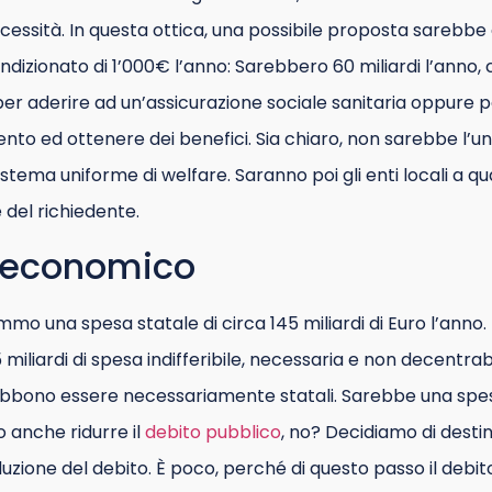
cessità. In questa ottica, una possibile proposta sarebbe qu
ndizionato di 1’000€ l’anno: Sarebbero 60 miliardi l’anno,
 aderire ad un’assicurazione sociale sanitaria oppure pe
ento ed ottenere dei benefici. Sia chiaro, non sarebbe l’un
stema uniforme di welfare. Saranno poi gli enti locali a qu
 del richiedente.
to economico
remmo una spesa statale di circa 145 miliardi di Euro l’an
5 miliardi di spesa indifferibile, necessaria e non decentra
ebbono essere necessariamente statali. Sarebbe una spes
 anche ridurre il
debito pubblico
, no? Decidiamo di dest
riduzione del debito. È poco, perché di questo passo il debi