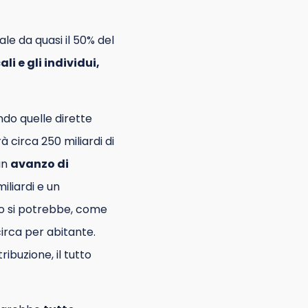
le da quasi il 50% del
i e gli individui,
ando quelle dirette
à circa 250 miliardi di
un
avanzo di
iliardi e un
to si potrebbe, come
circa per abitante.
ibuzione, il tutto