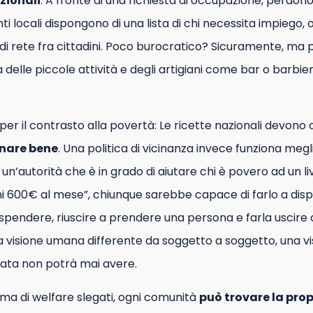
zionali
. A fronte di una richiesta di occupazione, perdono 
nti locali dispongono di una lista di chi necessita impiego
di rete fra cittadini. Poco burocratico? Sicuramente, ma
a delle piccole attività e degli artigiani come bar o barbi
per il contrasto alla povertà: Le ricette nazionali devono
onare bene
. Una politica di vicinanza invece funziona meg
 è un’autorità che è in grado di aiutare chi è povero ad un li
i 600€ al mese”, chiunque sarebbe capace di farlo a dispo
r spendere, riuscire a prendere una persona e farla uscire
a visione umana differente da soggetto a soggetto, una vi
zata non potrà mai avere.
ema di welfare slegati, ogni comunità
può trovare la pro