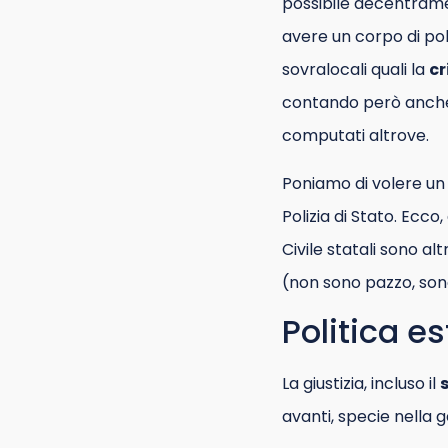
possibile decentrame
avere un corpo di po
sovralocali quali la
cr
contando però anche i
computati altrove.
Poniamo di volere un u
Polizia di Stato. Ecc
Civile statali sono al
(non sono pazzo, son
Politica e
La giustizia, incluso il
avanti, specie nella 