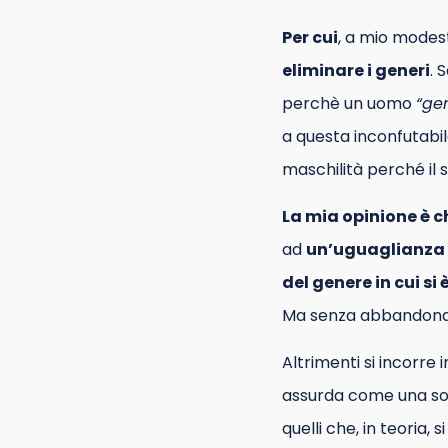
Per cui
, a mio modest
eliminare i generi
.
perchè un uomo
“gen
a questa inconfutabi
maschilità perché il
La mia opinione è c
ad
un’uguaglianza
del genere in cui si 
Ma senza abbandonarl
Altrimenti si incorre in
assurda come una soc
quelli che, in teoria,