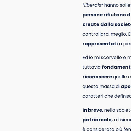
“liberals”
hanno solle
persone rifiutano d
create
dalla socie
controllarci meglio. 
rappresentati
a pie
Ed io mi scervello e
tuttavia
fondamenta
riconoscere
quelle 
questa massa di
apol
caratteri che definis
In breve
, nella soci
patriarcale,
o fisic
è considerata più fem