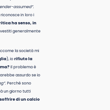
gender-assumed”.
iconosce in loro i
ritica ha senso,
in
n vestiti generalmente
iccome la società mi
lia
), io
rifiuto la
lema?
Il problema è
arebbe assurdo se io
g”.
Perché sono
à un giorno tutti
soffrire di un calcio