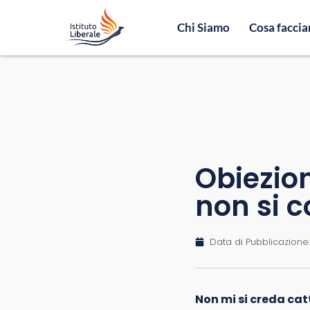
Chi Siamo
Cosa facci
Obiezion
non si 
Data di Pubblicazione:
Non mi si creda catt