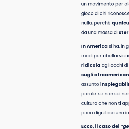
un movimento per a
gioco di chi riconos
nulla, perché
qualcu
da una massa di
ster
In America
si ha, in
modi per ribellarvisi
ridicola
agli occhi d
sugli afroamerican
assunto
inspiegabi
parole: se non sei ner
cultura che non ti a
poco dignitosa una i
Ecco, il caso dei
“ge