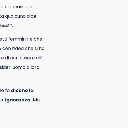
dalla massa di
ta qualcuno dice
rect”.
etti femminili e che
 con l’idea che si ha
re di non essere ciò
sideri uomo allora
 le fa
dicono la
per
ignoranza.
Ma