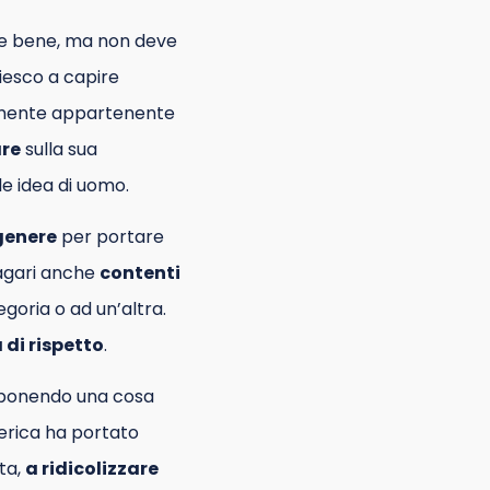
are bene, ma non deve
riesco a capire
mente appartenente
are
sulla sua
e idea di uomo.
 genere
per portare
magari anche
contenti
egoria o ad un’altra.
di rispetto
.
ponendo una cosa
erica ha portato
sta,
a ridicolizzare