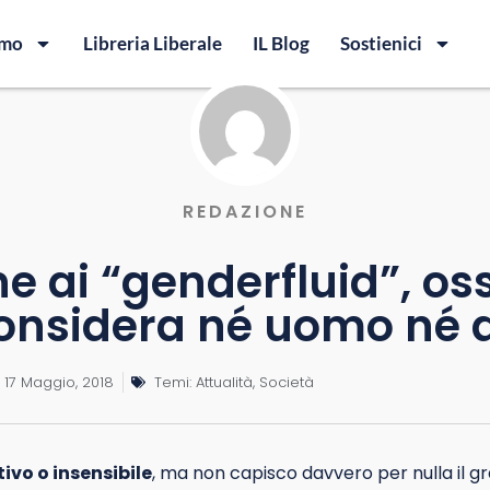
amo
Libreria Liberale
IL Blog
Sostienici
REDAZIONE
e ai “genderfluid”, oss
considera né uomo né
17 Maggio, 2018
Temi:
Attualità
,
Società
ivo o insensibile
, ma non capisco davvero per nulla il 