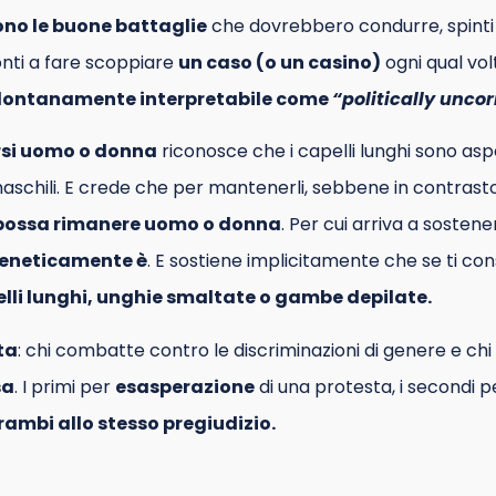
no le buone battaglie
che dovrebbero condurre, spinti 
ronti a fare scoppiare
un caso (o un casino)
ogni qual vol
lontanamente interpretabile come
“politically uncor
nirsi uomo o donna
riconosce che i capelli lunghi sono asp
aschili. E crede che per mantenerli, sebbene in contrasto
possa rimanere uomo o donna
. Per cui arriva a sostene
eneticamente è
. E sostiene implicitamente che se ti con
lli lunghi, unghie smaltate o gambe depilate.
ta
: chi combatte contro le discriminazioni di genere e chi
sa
. I primi per
esasperazione
di una protesta, i secondi 
ambi allo stesso pregiudizio.