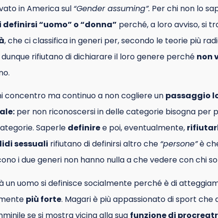
vato in America sul
“Gender assuming”.
Per chi non lo sa
i definirsi “uomo” o “donna”
perché, a loro avviso, si tr
tà
, che ci classifica in generi per, secondo le teorie più radic
E dunque rifiutano di dichiarare il loro genere perché
non v
no.
 mi concentro ma continuo a non cogliere un
passaggio l
le:
per non riconoscersi in delle categorie bisogna per 
categorie. Saperle
definire
e poi, eventualmente,
rifiutar
idi sessuali
rifiutano di definirsi altro che
“persone”
è che
cono i due generi non hanno nulla a che vedere con chi so
età un uomo si definisce socialmente perché è di atteggia
amente
più forte
. Magari è più appassionato di sport che
minile se si mostra vicina alla sua
funzione di procreatr