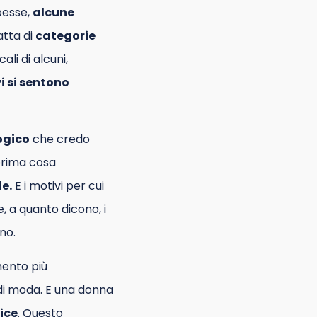
pesse,
alcune
atta di
categorie
ali di alcuni,
i si sentono
ogico
che credo
prima cosa
le.
E i motivi per cui
, a quanto dicono, i
no.
mento più
 di moda. E una donna
ice
. Questo