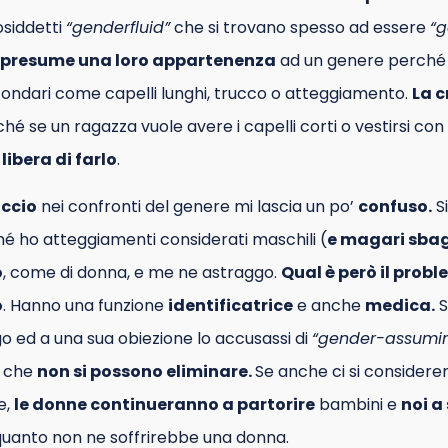
osiddetti
“genderfluid”
che si trovano spesso ad essere
“
ra presume una loro appartenenza
ad un genere perché r
econdari come capelli lunghi, trucco o atteggiamento.
La c
ché se un ragazza vuole avere i capelli corti o vestirsi co
 libera di farlo
.
iccio
nei confronti del genere mi lascia un po’
confuso.
S
é ho atteggiamenti considerati maschili (
e magari sbag
o
, come di donna, e me ne astraggo.
Qual è però il prob
o
. Hanno una funzione
identificatrice
e anche
medica.
S
o ed a una sua obiezione lo accusassi di
“gender-assumin
e che
non si possono eliminare.
Se anche ci si considerer
e,
le donne continueranno a partorire
bambini e
noi a 
 quanto non ne soffrirebbe una donna.