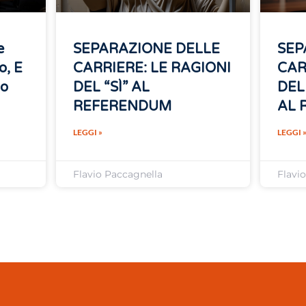
e
SEPARAZIONE DELLE
SEP
o, E
CARRIERE: LE RAGIONI
CAR
no
DEL “SÌ” AL
DEL
REFERENDUM
AL 
LEGGI »
LEGGI 
Flavio Paccagnella
Flavi