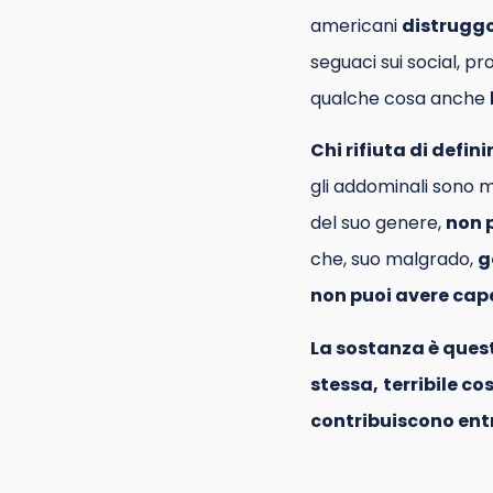
americani
distruggo
seguaci sui social, p
qualche cosa anche
Chi rifiuta di defi
gli addominali sono m
del suo genere,
non 
che, suo malgrado,
g
non puoi avere cape
La sostanza è ques
stessa,
terribile co
contribuiscono entr