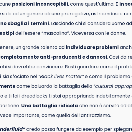
lcune
posizioni inconcepibili
, come quest’ultima. E
in s
ce solo ad un genere alcune prerogative, astraendosi e no
no sbaglia i termini
.
Lasciando chi si considera uomo a
eotipi
dell’essere ”mascolino”. Viceversa con le donne.
 genere, un grande talento ad
individuare problemi
anche
completamente anti-producenti e dannosi
. Così da 
i chi si dovrebbe convincere. Basti guardare come il prob
i
sia sfociato nel
“Black lives
matter”
e come il problema 
lmente
come baluardo la battaglia della
“cultural appropr
o e ti fai i dreadlocks ti stai appropriando indebitamente 
ppartiene.
Una battaglia ridicola
che non è servita ad a
nvece importante, come quella dell’antirazzismo.
nderfluid”
credo possa fungere da esempio per spiegare