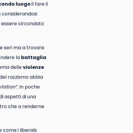
econdo luogo
il fare il
n considerandosi
d essere circondato
 seri ma a trovare
rendere la
battaglia
lema delle
violenze
del razzismo abbia
iation”.
In poche
di aspetti di una
ltro che a renderne
 come i liberals