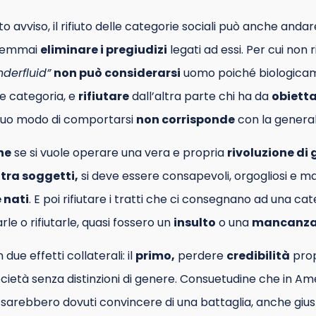
o avviso, il rifiuto delle categorie sociali può anche and
 Semmai
eliminare i pregiudizi
legati ad essi. Per cui non 
derfluid”
non può considerarsi
uomo poiché biologica
le categoria, e
rifiutare
dall’altra parte chi ha da
obiett
 suo modo di comportarsi
non corrisponde
con la general
he
se si vuole operare una vera e propria
rivoluzione di
tra soggetti,
si deve essere consapevoli, orgogliosi e 
è nati
. E poi rifiutare i tratti che ci consegnano ad una cat
e o rifiutarle, quasi fossero un
insulto
o una
mancanza 
 due effetti collaterali: il
primo,
perdere
credibilità
pro
ietà senza distinzioni di genere. Consuetudine che in Am
 si sarebbero dovuti convincere di una battaglia, anche giu