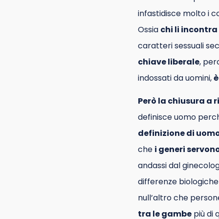
infastidisce molto i c
Ossia
chi li incont
caratteri sessuali s
chiave liberale
, per
indossati da uomini,
è
Però la chiusura a r
definisce uomo perch
definizione di uom
che
i generi servon
andassi dal ginecolog
differenze biologich
null’altro che person
tra le gambe
più di