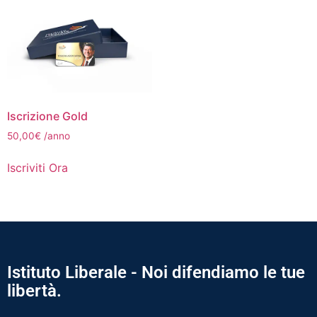
Iscrizione Gold
50,00
€
/anno
Iscriviti Ora
Istituto Liberale - Noi difendiamo le tue
libertà.