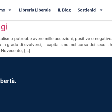
amo
Libreria Liberale
IL Blog
Sostienici
ggi
italismo potrebbe avere mille accezioni, positive o negati
n grado di evolversi, il capitalismo, nel corso dei secoli, ha
l Novecento, […]
ibertà.