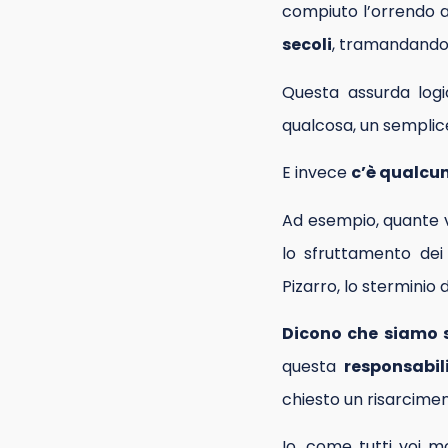
compiuto l’orrendo a
secoli
, tramandandose
Questa assurda logi
qualcosa, un semplic
E invece
c’è qualcun
Ad esempio, quante v
lo sfruttamento dei 
Pizarro, lo sterminio 
Dicono che siamo s
questa
responsabil
chiesto un risarcimen
Io, come tutti voi m