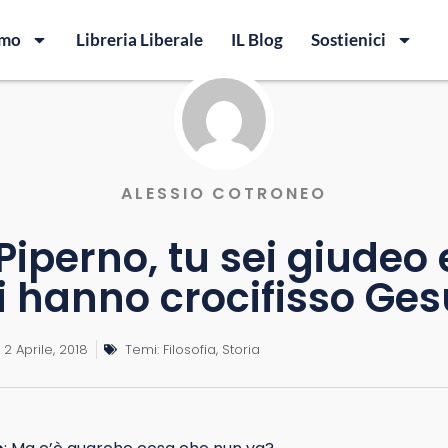
amo
Libreria Liberale
IL Blog
Sostienici
ALESSIO COTRONEO
iperno, tu sei giudeo e
 hanno crocifisso Ges
2 Aprile, 2018
Temi:
Filosofia
,
Storia