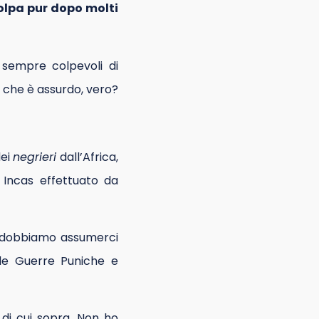
colpa pur dopo molti
 sempre colpevoli di
 che è assurdo, vero?
dei
negrieri
dall’Africa,
i Incas effettuato da
 dobbiamo assumerci
le Guerre Puniche e
 di cui sopra. Non ho