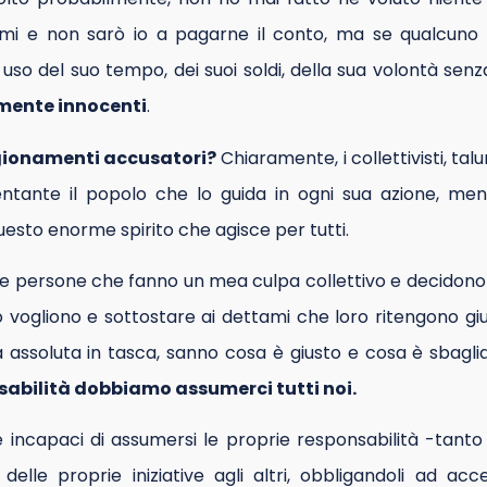
mi e non sarò io a pagarne il conto, ma se qualcuno 
uso del suo tempo, dei suoi soldi, della sua volontà senz
ente innocenti
.
gionamenti accusatori?
Chiaramente, i collettivisti, ta
entante il popolo che lo guida in ogni sua azione, me
questo enorme spirito che agisce per tutti.
e persone che fanno un mea culpa collettivo e decidono 
vogliono e sottostare ai dettami che loro ritengono giusti
 assoluta in tasca, sanno cosa è giusto e cosa è sbaglia
sabilità dobbiamo assumerci tutti noi.
incapaci di assumersi le proprie responsabilità -tanto d
o delle proprie iniziative agli altri, obbligandoli ad ac