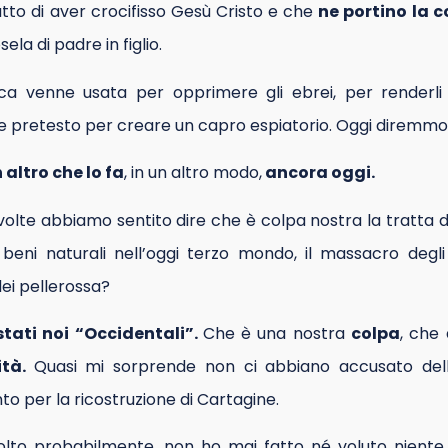
tto di aver crocifisso Gesù Cristo e che
ne portino la 
la di padre in figlio.
ca venne usata per opprimere gli ebrei, per renderli
e pretesto per creare un capro espiatorio. Oggi diremmo
 altro che lo fa
, in un altro modo,
ancora oggi.
olte abbiamo sentito dire che è colpa nostra la tratta 
beni naturali nell’oggi terzo mondo, il massacro degl
dei pellerossa?
tati noi “Occidentali”.
Che è una nostra
colpa
, che
ità.
Quasi mi sorprende non ci abbiano accusato del
to per la ricostruzione di Cartagine.
olto probabilmente, non ho mai fatto né voluto niente