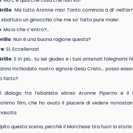
o
: Ma c’è quarche cosa che nun va?
rillo
: Ma tutto Aronne mio! Tanto comincia a di’ nell’ar
o sbattuto un ginocchio che me so’ fatto pure male!
o
: Ma io che c’entro?…
rillo
: Nun è una buona ragione questa?
re
: Sì, Eccellenza!
rillo
: E in più… tu sei giudeo e i tuoi antenati falegnami
anno inchiodato nostro signore Gesù Cristo… posso esse
o fatto?
 dialogo fra l’ebanista ebreo Aronne Piperno e il M
onimo film, che ho avuto il piacere di vedere nonostant
nascita.
ito questa scena, perché il Marchese tira fuori la storia