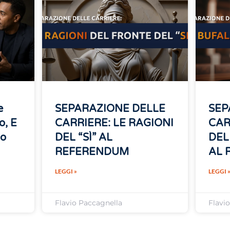
e
SEPARAZIONE DELLE
SEP
o, E
CARRIERE: LE RAGIONI
CAR
no
DEL “SÌ” AL
DEL
REFERENDUM
AL 
LEGGI »
LEGGI 
Flavio Paccagnella
Flavi