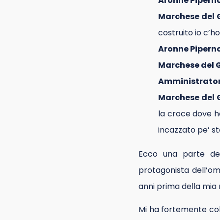
Aronne Pipern
Marchese del G
costruito io c’h
Aronne Pipern
Marchese del G
Amministrato
Marchese del G
la croce dove h
incazzato pe’ st
Ecco una parte del
protagonista dell’om
anni prima della mia 
Mi ha fortemente colp