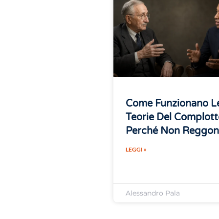
Come Funzionano L
Teorie Del Complott
Perché Non Reggo
LEGGI »
Alessandro Pala