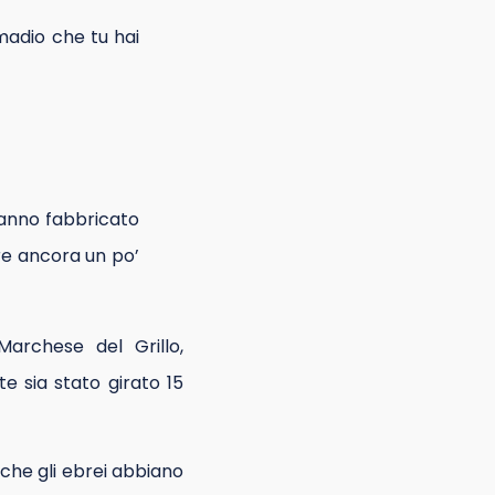
madio che tu hai
 hanno fabbricato
re ancora un po’
archese del Grillo,
e sia stato girato 15
 che gli ebrei abbiano