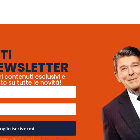
TI
EWSLETTER
ri contenuti esclusivi e
to su tutte le novità!
oglio iscrivermi
o iscrivermi"
accetti la
Privacy Policy
.