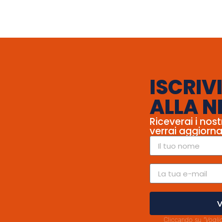
ISCRIVI
ALLA N
Riceverai i nost
verrai aggiorna
V
Cliccando su
"Vogli