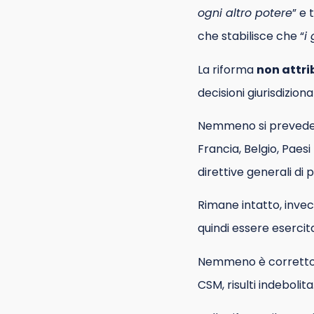
ogni altro potere
” e 
che stabilisce che “
i
La riforma
non attri
decisioni giurisdizional
Nemmeno si prevede, 
Francia, Belgio, Paesi
direttive generali di p
Rimane intatto, invece
quindi essere esercit
Nemmeno è corretto r
CSM, risulti indebolita