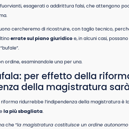
i fuorvianti, esagerati o addirittura falsi, che attengono poc
rma.
ono cercheremo di ricostruire, con taglio tecnico, perché
ltino
errate sul piano giuridico
e, in alcuni casi, possano
“bufale”.
n ordine, esaminandole una per una.
fala: per effetto della riform
enza della magistratura sarà
a riforma ridurrebbe l’indipendenza della magistratura è la
he
la più sbagliata
.
ma che “
la magistratura costituisce un ordine autonomo