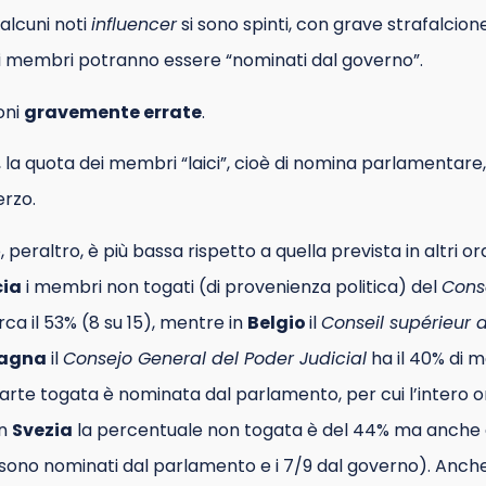
 alcuni noti
influencer
si sono spinti, con grave strafalcion
 membri potranno essere “nominati dal governo”.
oni
gravemente errate
.
la quota dei membri “laici”, cioè di nomina parlamentare
erzo.
peraltro, è più bassa rispetto a quella prevista in altri o
cia
i membri non togati (di provenienza politica) del
Conse
ca il 53% (8 su 15), mentre in
Belgio
il
Conseil supérieur d
agna
il
Consejo General del Poder Judicial
ha il 40% di m
arte togata è nominata dal parlamento, per cui l’intero 
In
Svezia
la percentuale non togata è del 44% ma anche q
9 sono nominati dal parlamento e i 7/9 dal governo). Anche