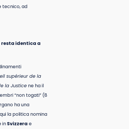
e tecnico, ad
,
resta identica a
rdinamenti
il supérieur de la
e la Justice
ne ha il
embri “non togati” (8
organo ha una
ui la politica nomina
 in
Svizzera
e