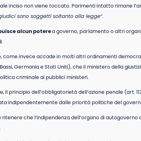
tale inciso non viene toccato. Parimenti intatto rimane l’a
 giudici sono soggetti soltanto alla legge
”.
buisce alcun potere
a governo, parlamento o altri organi 
i.
come invece accade in molti altri ordinamenti democrat
 Bassi, Germania e Stati Uniti), che il ministero della giusti
olitica criminale ai pubblici ministeri.
, il principio dell’obbligatorietà dell’azione penale (art. 1
ata indipendentemente dalle priorità politiche del govern
itenere che l’indipendenza dell’organo di autogoverno de
.