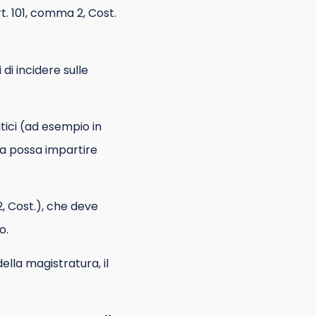
rt. 101, comma 2, Cost.
di incidere sulle
ici (ad esempio in
zia possa impartire
12, Cost.), che deve
o.
lla magistratura, il