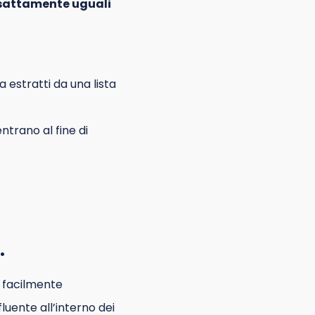
sattamente uguali
 estratti da una lista
ntrano al fine di
l
.
ù facilmente
uente all’interno dei