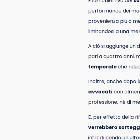
E se l’obiettivo del
so
performance dei magis
provenienza più o me
limitandosi a una mer
A ciò si aggiunge un 
pari a quattro anni, m
temporale
che ridu
Inoltre, anche dopo l
avvocati
con almeno q
professione, né di m
E, per effetto della 
verrebbero sortegg
introducendo un ulter