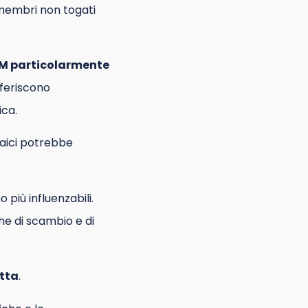
i membri non togati
M particolarmente
eferiscono
ica.
aici potrebbe
 più influenzabili.
he di scambio e di
tta
.