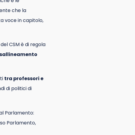
iche e le
dente che la
a voce in capitolo,
 del CSM è di regola
isallineamento
ti
tra professori e
 di politici di
dal Parlamento:
esso Parlamento,