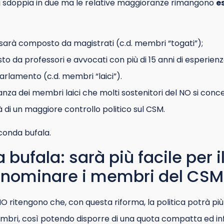
 si sdoppia in due ma le relative maggioranze rimangono
e
sarà composto da magistrati (c.d. membri “togati”);
o da professori e avvocati con più di 15 anni di esperienza
rlamento (c.d. membri “laici”).
anza dei membri laici che molti sostenitori del NO si conce
à di un maggiore controllo politico sul CSM.
conda bufala.
bufala: sarà più facile per i
 nominare i membri del CSM
 NO ritengono che, con questa riforma, la politica potrà pi
mbri, così potendo disporre di una quota compatta ed infl