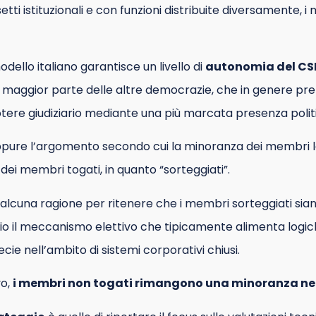
ssetti istituzionali e con funzioni distribuite diversamente, 
dello italiano garantisce un livello di
autonomia del CS
a maggior parte delle altre democrazie, che in genere pr
otere giudiziario mediante una più marcata presenza polit
ppure l’argomento secondo cui la minoranza dei membri l
 dei membri togati, in quanto “sorteggiati”.
 alcuna ragione per ritenere che i membri sorteggiati siano
io il meccanismo elettivo che tipicamente alimenta logic
ecie nell’ambito di sistemi corporativi chiusi.
vo,
i membri non togati rimangono una minoranza ne