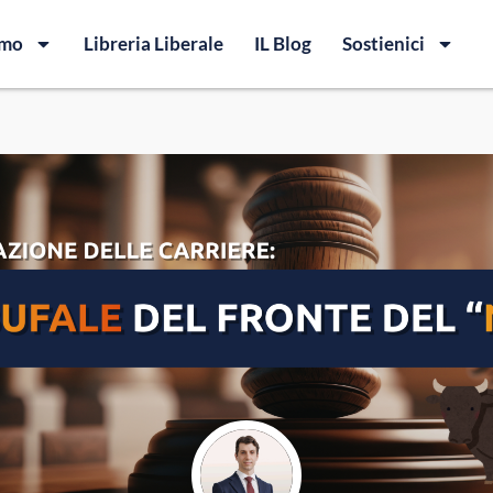
amo
Libreria Liberale
IL Blog
Sostienici