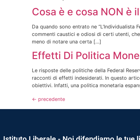
Cosa è e cosa NON è il
Da quando sono entrato ne “L’Individualista Fe
commenti caustici e odiosi di certi utenti, ch
meno di notare una certa […]
Effetti Di Politica Mon
Le risposte delle politiche della Federal Rese
racconti di effetti indesiderati. In questo art
obiettivi. Infatti, una politica monetaria esp
←
precedente
Istituto Liberale - Noi difendiamo le tue l