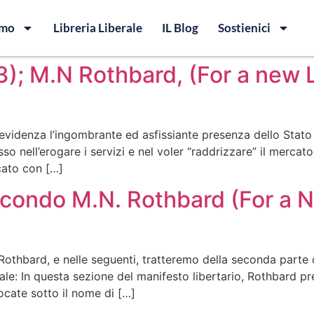
amo
Libreria Liberale
IL Blog
Sostienici
(3); M.N Rothbard, (For a new L
evidenza l’ingombrante ed asfissiante presenza dello Stato n
so nell’erogare i servizi e nel voler “raddrizzare” il mercato
icato con […]
econdo M.N. Rothbard (For a Ne
 Rothbard, e nelle seguenti, tratteremo della seconda parte
le: In questa sezione del manifesto libertario, Rothbard prend
ocate sotto il nome di […]