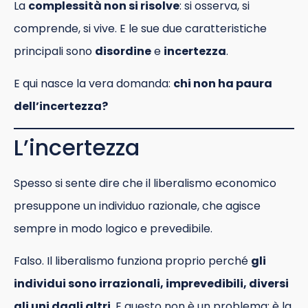
La
complessità non si risolve
: si osserva, si
comprende, si vive. E le sue due caratteristiche
principali sono
disordine
e
incertezza
.
E qui nasce la vera domanda:
chi non ha paura
dell’incertezza?
L’incertezza
Spesso si sente dire che il liberalismo economico
presuppone un individuo razionale, che agisce
sempre in modo logico e prevedibile.
Falso. Il liberalismo funziona proprio perché
gli
individui sono irrazionali, imprevedibili, diversi
gli uni dagli altri
. E questo non è un problema: è la