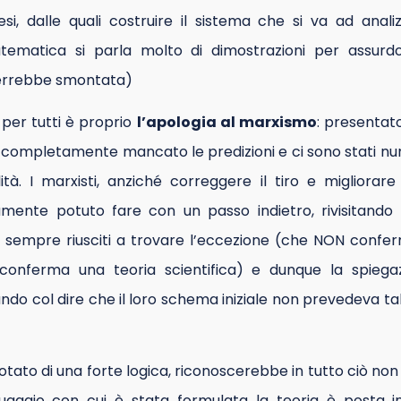
esi, dalle quali costruire il sistema che si va ad anali
tematica si parla molto di dimostrazioni per assurdo
verrebbe smontata)
per tutti è proprio
l’apologia al marxismo
: presentat
ha completamente mancato le predizioni e ci sono stati 
lità. I marxisti, anziché correggere il tiro e migliorar
amente potuto fare con un passo indietro, rivisitando 
o sempre riusciti a trovare l’eccezione (che NON confe
conferma una teoria scientifica) e dunque la spiegaz
do col dire che il loro schema iniziale non prevedeva t
dotato di una forte logica, riconoscerebbe in tutto ciò non 
guaggio con cui è stata formulata la teoria è posta