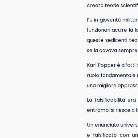
creato teorie scientif
Fu in gioventù milit
funzionari acuire la l
queste sedicenti teo
se la cavava sempre n
Karl Popper è difatti
ruolo fondamentale ne
una migliore approssi
La falsificabilità e
entrambi si riesce a
Un enunciato univers
e falsificato con u