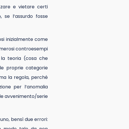
zzare e vietare certi
, se l’assurdo fosse
osi inizialmente come
numerosi controesempi
e la teoria (cosa che
le proprie categorie
rma la regola, perché
ione per l’anomalia
ale avvenimento/serie
uno, bensì due errori:
 in modo tale da non