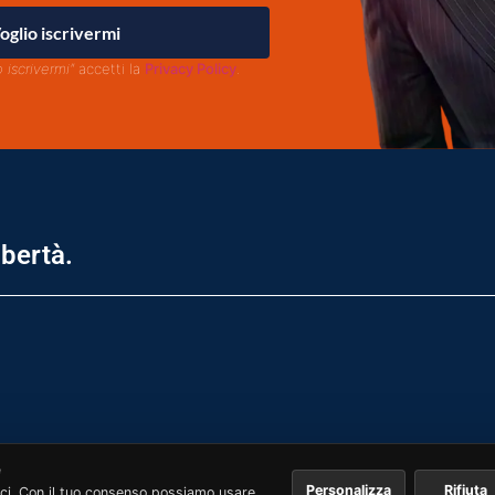
oglio iscrivermi
o iscrivermi"
accetti la
Privacy Policy
.
ibertà.
e
Personalizza
Rifiuta
ci. Con il tuo consenso possiamo usare