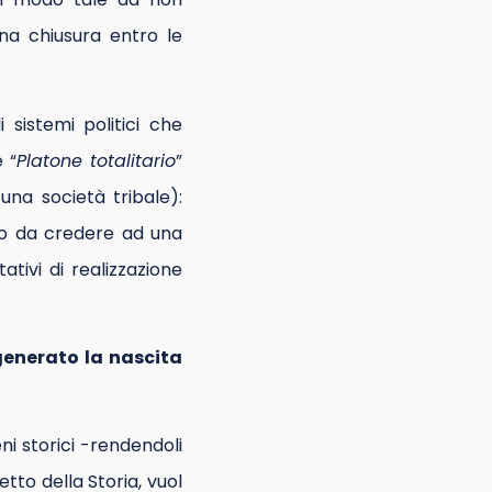
una chiusura entro le
 sistemi politici che
 “
Platone totalitario
”
 una società tribale):
nto da credere ad una
tivi di realizzazione
generato la nascita
ni storici -rendendoli
etto della Storia, vuol