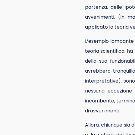
partenza, delle ipot
avvenimenti. (In ma
applicato la teoria 
L’esempio lampante 
teoria scientifica, 
della sua funzionabi
avrebbero tranquill
interpretative), son
nessuna eccezione 
incombente, terminan
di avvenimenti.
Allora, chiunque sia 
o la natura del lin