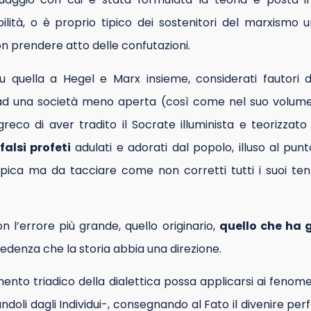
ilità, o è proprio tipico dei sostenitori del marxismo 
on prendere atto delle confutazioni.
 fu quella a Hegel e Marx insieme, considerati fautori di
d una società meno aperta (così come nel suo volume
greco di aver tradito il Socrate illuminista e teorizzato
alsi profeti
adulati e adorati dal popolo, illuso al pu
pica ma da tacciare come non corretti tutti i suoi tenta
 l’errore più grande, quello originario,
quello che ha 
credenza che la storia abbia una direzione.
nto triadico della dialettica possa applicarsi ai fenome
doli dagli Individui-, consegnando al Fato il divenire perf