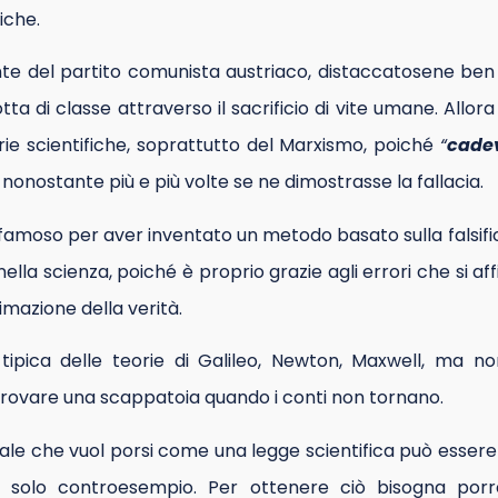
iche.
ante del partito comunista austriaco, distaccatosene ben
otta di classe attraverso il sacrificio di vite umane. Allora
rie scientifiche, soprattutto del Marxismo, poiché
“
cade
onostante più e più volte se ne dimostrasse la fallacia.
 famoso per aver inventato un metodo basato sulla falsifica
lla scienza, poiché è proprio grazie agli errori che si af
mazione della verità.
ra tipica delle teorie di Galileo, Newton, Maxwell, ma 
 trovare una scappatoia quando i conti non tornano.
ale che vuol porsi come una legge scientifica può essere
n solo controesempio. Per ottenere ciò bisogna porre