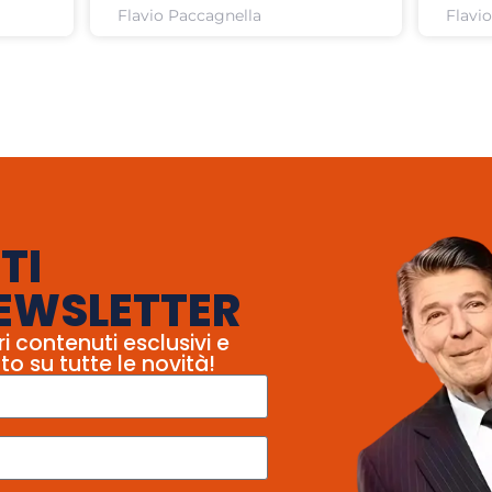
Flavio Paccagnella
Flavi
TI
EWSLETTER
ri contenuti esclusivi e
to su tutte le novità!