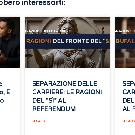
bbero interessarti:
e
SEPARAZIONE DELLE
SEP
o, E
CARRIERE: LE RAGIONI
CAR
no
DEL “SÌ” AL
DEL
REFERENDUM
AL 
LEGGI »
LEGGI 