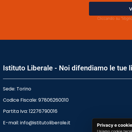
V
Cliccando su
"Vogli
Istituto Liberale - Noi difendiamo le tue l
Sede: Torino
Codice Fiscale:
97806260010
Partita Iva: 12276790016
E-mail:
info@istitutoliberale.it
Privacy e cooki
Usiamo cookie tecni