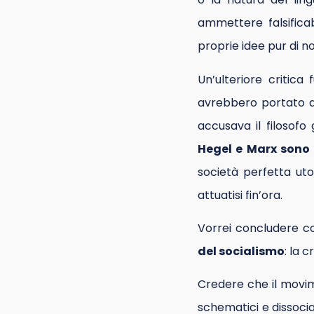
ammettere falsificab
proprie idee pur di n
Un’ulteriore critica
avrebbero portato a
accusava il filosofo 
Hegel e Marx sono f
società perfetta uto
attuatisi fin’ora.
Vorrei concludere con
del socialismo
: la 
Credere che il movime
schematici e dissocian