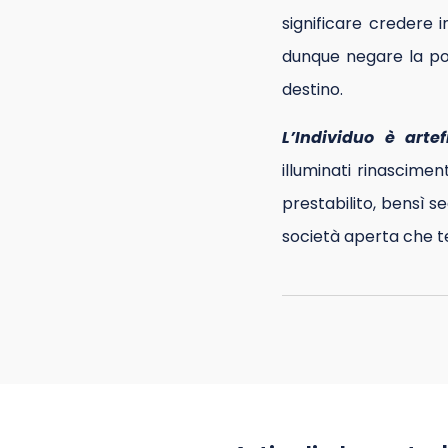
significare credere
dunque negare la poss
destino.
L’Individuo è arte
illuminati rinascime
prestabilito, bensì s
società aperta che te