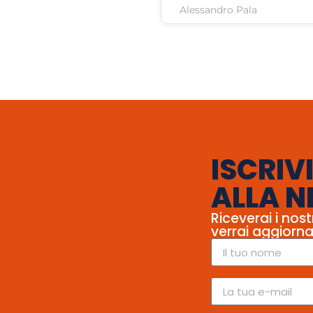
Alessandro Pala
ISCRIVI
ALLA N
Riceverai i nost
verrai aggiorna