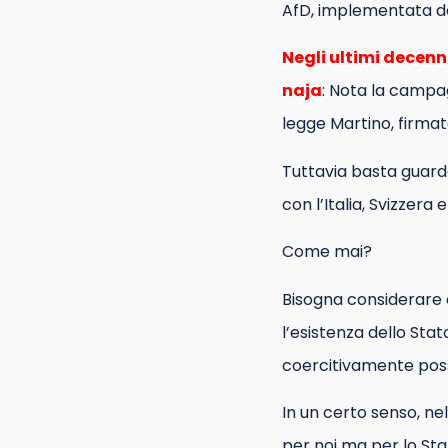
AfD, implementata da 
Negli ultimi decenn
naja
: Nota la campag
legge Martino, firmata
Tuttavia basta guarda
con l’Italia, Svizzera 
Come mai?
Bisogna considerare c
l’esistenza dello St
coercitivamente poss
In un certo senso, ne
per noi ma per lo St