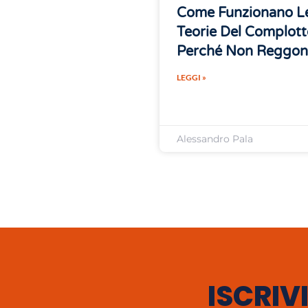
Come Funzionano L
Teorie Del Complott
Perché Non Reggo
LEGGI »
Alessandro Pala
ISCRIVI