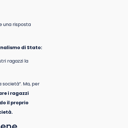
e una risposta
nalismo di Stato:
tri ragazzi la
a società”. Ma, per
re i ragazzi
o il proprio
cietà.
bene