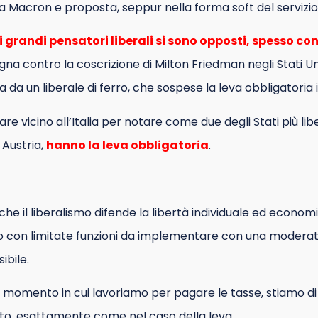
Macron e proposta, seppur nella forma soft del servizio ci
i grandi pensatori liberali si sono opposti, spesso co
na contro la coscrizione di Milton Friedman negli Stati Un
 da un liberale di ferro, che sospese la leva obbligatoria in
re vicino all’Italia per notare come due degli Stati più li
e Austria,
hanno la leva obbligatoria
.
he il liberalismo difende la libertà individuale ed econo
ato con limitate funzioni da implementare con una moderat
ibile.
l momento in cui lavoriamo per pagare le tasse, stiamo d
ato, esattamente come nel caso della leva.