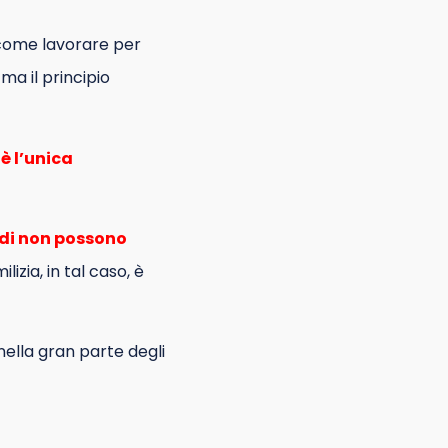
 come lavorare per
ma il principio
 è l’unica
di non possono
milizia, in tal caso, è
nella gran parte degli