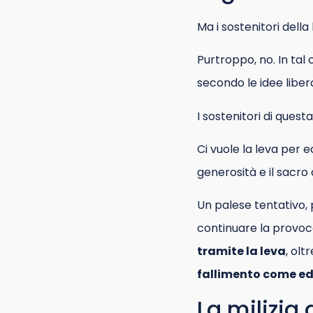
Ma i sostenitori dell
Purtroppo, no. In ta
secondo le idee libera
I sostenitori di ques
Ci vuole la leva per e
generosità e il sacro 
Un palese tentativo, p
continuare la provoc
tramite la leva
, olt
fallimento come edu
La milizia