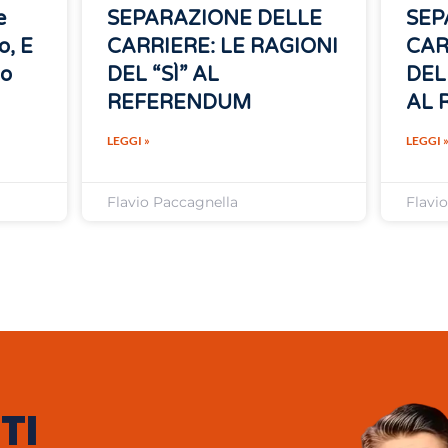
e
SEPARAZIONE DELLE
SEP
o, E
CARRIERE: LE RAGIONI
CAR
no
DEL “SÌ” AL
DEL
REFERENDUM
AL 
LEGGI »
LEGGI 
Flavio Paccagnella
Flavi
TI