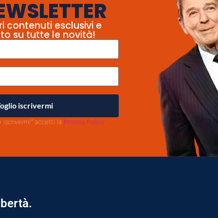
EWSLETTER
ri contenuti esclusivi e
to su tutte le novità!
oglio iscrivermi
o iscrivermi"
accetti la
Privacy Policy
.
ibertà.