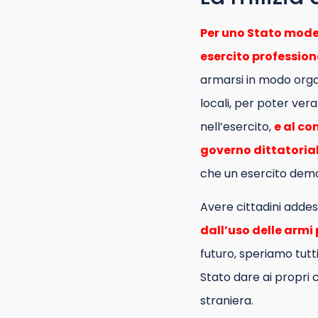
Per uno Stato moder
esercito professio
armarsi in modo organ
locali, per poter ve
nell’esercito,
e al co
governo dittatoria
che un esercito demo
Avere cittadini addest
dall’uso delle armi
futuro, speriamo tutt
Stato dare ai propri c
straniera.