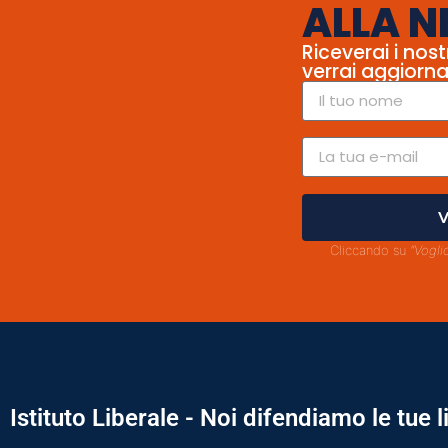
ALLA N
Riceverai i nost
verrai aggiorna
V
Cliccando su
"Vogli
Istituto Liberale - Noi difendiamo le tue l