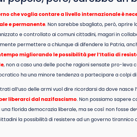
no che voglia contare a livello internazionale è nec
nale e permanente
. Non sarebbe sbagliato, però, aprire la
izzato e controllato ai comuni cittadini, magari in collab
ramente permettere a chiunque di difendere la Patria, an
ntempo migliorando le possibilità per l’Italia di resi
le
, non a caso una delle poche ragioni sensate pro-leva c
cratico ha una minore tendenza a partecipare a colpi di 
rati all’uso delle armi vuol dire ricordarsi da dove nasce l’
 per liberarci dal nazifascismo
. Non possiamo sapere cos
i una florida democrazia liberale, ma se così non fosse d
ittadini la possibilità di resistere ad un governo tirannico