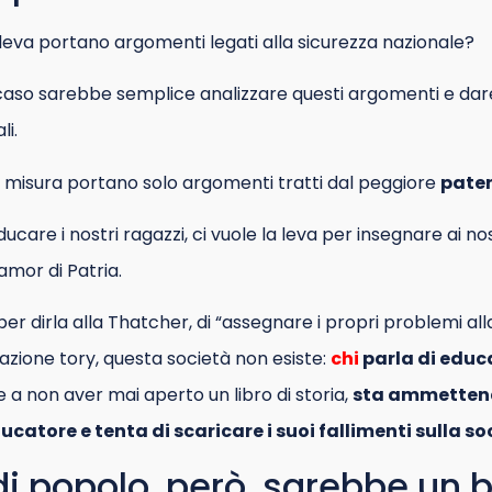
a leva portano argomenti legati alla sicurezza nazionale?
l caso sarebbe semplice analizzare questi argomenti e dar
li.
ta misura portano solo argomenti tratti dal peggiore
pater
ducare i nostri ragazzi, ci vuole la leva per insegnare ai nos
amor di Patria.
er dirla alla Thatcher, di “assegnare i propri problemi all
azione tory, questa società non esiste:
c
hi
parla di educa
re a non aver mai aperto un libro di storia,
sta ammettend
catore e tenta di scaricare i suoi fallimenti sulla so
 di popolo, però, sarebbe un 