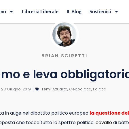
amo
Libreria Liberale
IL Blog
Sostienici
BRIAN SCIRETTI
smo e leva obbligatori
23 Giugno, 2019
Temi:
Attualità
,
Geopolitica
,
Politica
a in auge nel dibattito politico europeo
la questione del
roposta che tocca tutto lo spettro politico:
cavallo
di batt