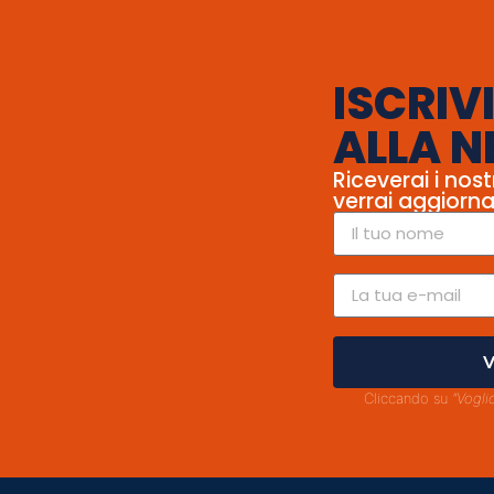
ISCRIVI
ALLA N
Riceverai i nost
verrai aggiorna
V
Cliccando su
"Vogli