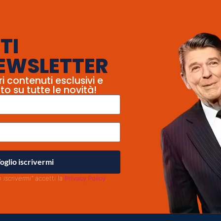
TI
EWSLETTER
ri contenuti esclusivi e
to su tutte le novità!
oglio iscrivermi
o iscrivermi"
accetti la
Privacy Policy
.