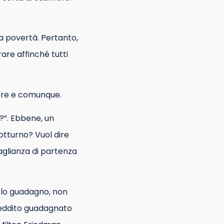
la povertà. Pertanto,
rare affinché tutti
mpre e comunque.
?”. Ebbene, un
otturno? Vuol dire
uaglianza di partenza
ccolo guadagno, non
 reddito guadagnato