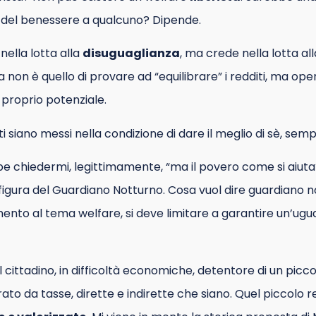
e del benessere a qualcuno? Dipende.
 nella lotta alla
disuguaglianza
, ma crede nella lotta al
sta non è quello di provare ad “equilibrare” i redditi, ma ope
 proprio potenziale.
i siano messi nella condizione di dare il meglio di sè, se
 chiedermi, legittimamente, “ma il povero come si aiuta
 figura del Guardiano Notturno. Cosa vuol dire guardiano n
rimento al tema welfare, si deve limitare a garantire un’ug
 il cittadino, in difficoltà economiche, detentore di un pi
to da tasse, dirette e indirette che siano. Quel piccolo