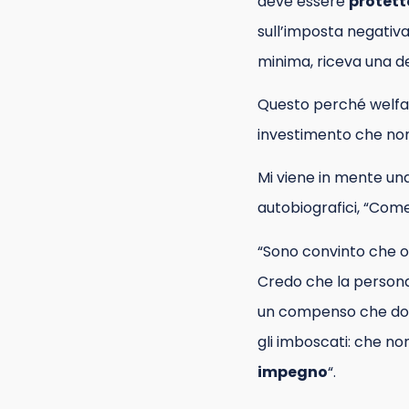
deve essere
protett
sull’imposta negativa 
minima, riceva una d
Questo perché welfare
investimento che non 
Mi viene in mente una
autobiografici, “Com
“Sono convinto che o
Credo che la persona
un compenso che dovr
gli imboscati: che non
impegno
“.