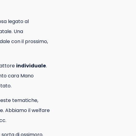
osa legato al
tatale. Una
idale con il prossimo,
 fattore
individuale
.
anto cara Mano
Stato.
ueste tematiche,
re. Abbiamo il welfare
cc.
 sorta di ossimoro.