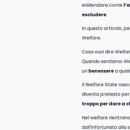
evidenziare come
l’
escludere
.
In questo articolo, p
Welfare.
Cosa vuol dire Welfa
Quando sentiamo Welf
un
benessere
a qual
Il Welfare State nasc
diventa pretesto per 
troppo per dare a c
Nel welfare rientrano
dall’infortunato alla 