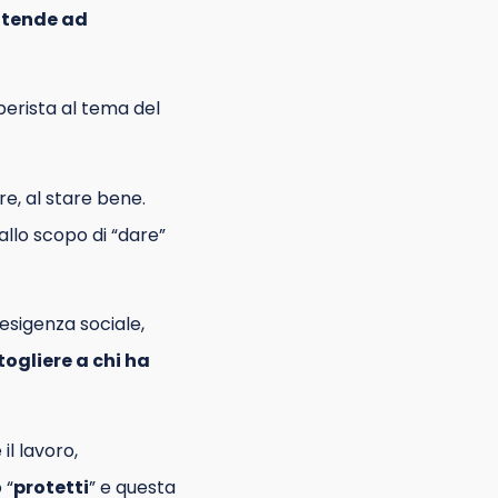
, tende ad
berista al tema del
e, al stare bene.
llo scopo di “dare”
 esigenza sociale,
togliere a chi ha
l lavoro,
 “
protetti
” e questa