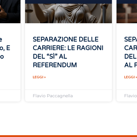
e
SEPARAZIONE DELLE
SEP
o, E
CARRIERE: LE RAGIONI
CAR
no
DEL “SÌ” AL
DEL
REFERENDUM
AL 
LEGGI »
LEGGI 
Flavio Paccagnella
Flavi