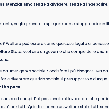
assistenzialismo tende a dividere, tende a indebolire
ertanto, voglio provare a spiegare come si approccia un li
re? Welfare può essere come qualcosa legato al benesser
are State, vuol dire un governo che compie delle azioni a
cuno.
e da un’esigenza sociale. Soddisfare i più bisognosi. Ma da
farla diventare giustizia sociale. Il presupposto è dunque
hi ha poco
.
 numerosi campi. Dal pensionato al lavoratore che perde i
sanità per tutti. Quindi, secondo un welfare state tutti sono