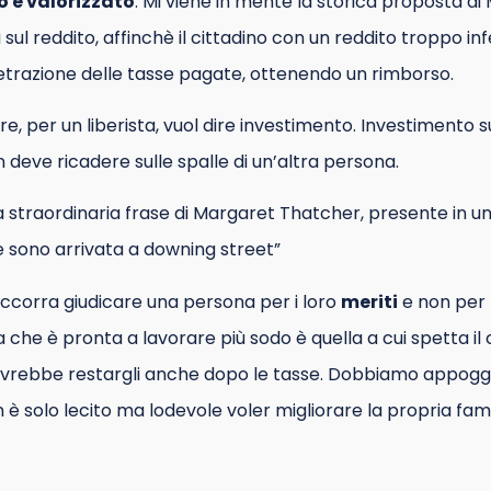
o e valorizzato
. Mi viene in mente la storica proposta di
sul reddito, affinchè il cittadino con un reddito troppo infe
etrazione delle tasse pagate, ottenendo un rimborso.
, per un liberista, vuol dire investimento. Investimento s
deve ricadere sulle spalle di un’altra persona.
 straordinaria frase di Margaret Thatcher, presente in uno
e sono arrivata a downing street”
ccorra giudicare una persona per i loro
meriti
e non per 
 che è pronta a lavorare più sodo è quella a cui spetta 
ebbe restargli anche dopo le tasse. Dobbiamo appoggia
 è solo lecito ma lodevole voler migliorare la propria fami