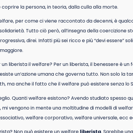
oprire la persona, in teoria, dalla culla alla morte.
elfare, per come ci viene raccontato da decenni, è qualc
solidarietà. Tutto ciò però, all’insegna della coercizione s
gressiva, direi. Infatti più sei ricco e più “devi essere” sol
 maggiore.
un liberista il welfare? Per un liberista, il benessere è un
 esiste un’azione umana che governa tutto. Non solo la t
th, ma anche il fatto che il welfare può esistere senza lo 
glio. Quanti welfare esistono? Avendo studiato spesso q
e, mi vengono in mente una moltitudine di modelli di welfa
 associativo, welfare corporativo, welfare universale, ecc e
erista? Non può esistere un welfare
liberista
. Sarebbe una