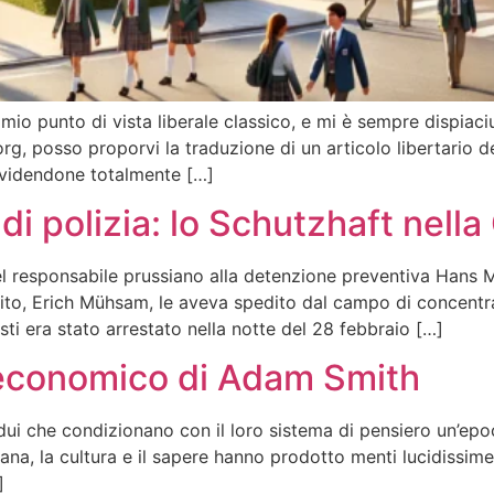
 mio punto di vista liberale classico, e mi è sempre dispiaci
org, posso proporvi la traduzione di un articolo libertario 
dividendone totalmente […]
i polizia: lo Schutzhaft nell
l responsabile prussiano alla detenzione preventiva Hans 
arito, Erich Mühsam, le aveva spedito dal campo di concen
i era stato arrestato nella notte del 28 febbraio […]
ma economico di Adam Smith
ui che condizionano con il loro sistema di pensiero un’epoca
mana, la cultura e il sapere hanno prodotto menti lucidissime,
]