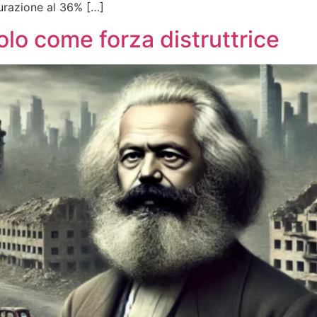
tturazione al 36% […]
olo come forza distruttrice