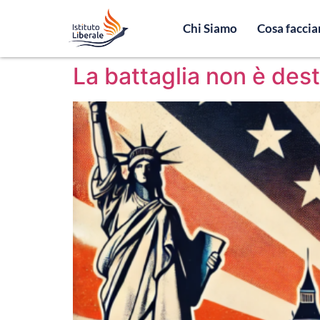
Chi Siamo
Cosa facci
La battaglia non è dest