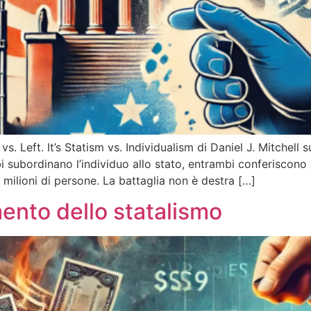
t vs. Left. It’s Statism vs. Individualism di Daniel J. Mitche
ubordinano l’individuo allo stato, entrambi conferiscono al
ilioni di persone. La battaglia non è destra […]
imento dello statalismo