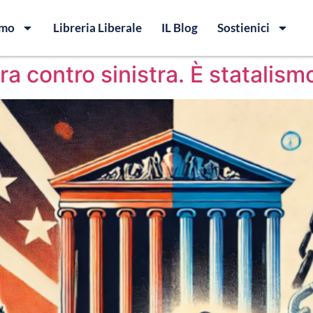
amo
Libreria Liberale
IL Blog
Sostienici
ra contro sinistra. È statalis