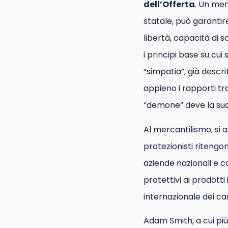
dell’Offerta
. Un mer
statale, può garantir
libertà, capacità di s
i principi base su cui
“simpatia”, già descr
appieno i rapporti tr
“demone” deve la sua 
Al mercantilismo, si af
protezionisti ritengo
aziende nazionali e c
protettivi ai prodott
internazionale dei c
Adam Smith, a cui più