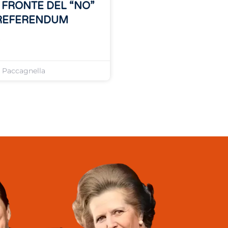
 FRONTE DEL “NO”
REFERENDUM
»
o Paccagnella