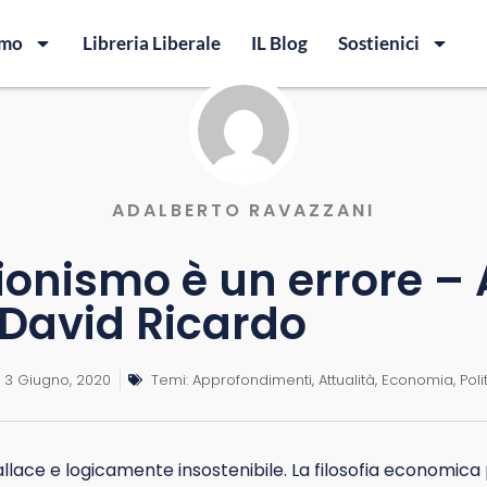
amo
Libreria Liberale
IL Blog
Sostienici
ADALBERTO RAVAZZANI
ezionismo è un errore 
 David Ricardo
3 Giugno, 2020
Temi:
Approfondimenti
,
Attualità
,
Economia
,
Poli
allace e logicamente insostenibile. La filosofia economica