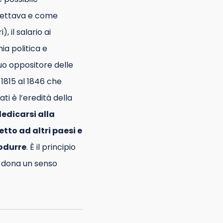
 spettava e come
, il salario ai
mia politica e
uo oppositore delle
1815 al 1846 che
i è l’eredità della
edicarsi alla
tto ad altri paesi e
rodurre
. È il principio
e dona un senso