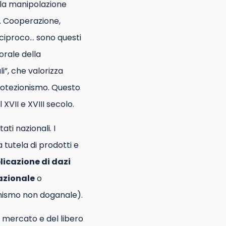
ella manipolazione
i. Cooperazione,
reciproco… sono questi
orale della
i”, che valorizza
protezionismo. Questo
VII e XVIII secolo.
ati nazionali. I
tutela di prodotti e
licazione di dazi
azionale
o
onismo non doganale).
o mercato e del libero