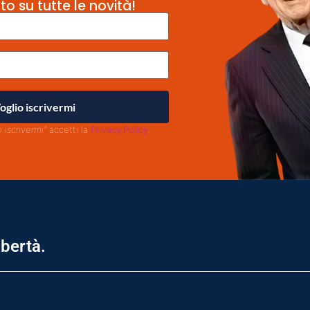
to su tutte le novità!
oglio iscrivermi
o iscrivermi"
accetti la
Privacy Policy
.
ibertà.