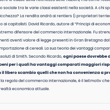
o sociale tra le varie classi esistenti nella società. A chi
cchezza? La rendita andrà ai rentiers (i proprietari terrieri)
to ai capitalisti. David Ricardo, autore di “Principi di econo
 estremo difensore del commercio internazionale. Fu stren
nti aventi valore di legge presenti in Gran Bretagna dal 
mportazione di cereali. La sua teoria dei vantaggi comparat
ssoluti di Smith. Secondo Ricardo,
ogni paese dovrebbe d
beni per i quali ha vantaggi comparati maggiori rispe
 il libero scambio quelli che non ha convenienza a p
 la regola del commercio internazionale, è il leitmotiv ch
a realtà economica attuale.