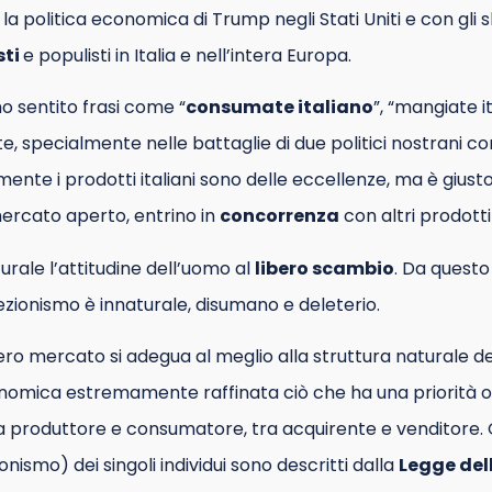
la politica economica di Trump negli Stati Uniti e con gli s
sti
e populisti in Italia e nell’intera Europa.
 sentito frasi come “
consumate italiano
”, “mangiate 
te, specialmente nelle battaglie di due politici nostrani c
mente i prodotti italiani sono delle eccellenze, ma è giusto
mercato aperto, entrino in
concorrenza
con altri prodotti 
ale l’attitudine dell’uomo al
libero scambio
. Da questo
zionismo è innaturale, disumano e deleterio.
ero mercato si adegua al meglio alla struttura naturale d
nomica estremamente raffinata ciò che ha una priorità on
 produttore e consumatore, tra acquirente e venditore. G
ionismo) dei singoli individui sono descritti dalla
Legge de