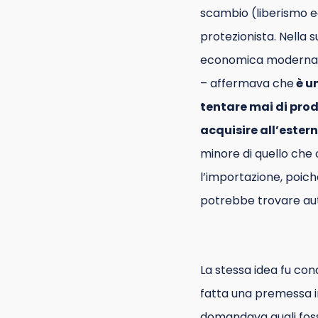
scambio (liberismo ec
protezionista. Nella 
economica moderna e l
– affermava che
è u
tentare mai di prod
acquisire all’ester
minore di quello che
l’importazione, poich
potrebbe trovare au
La stessa idea fu con
fatta una premessa im
domandava quali foss