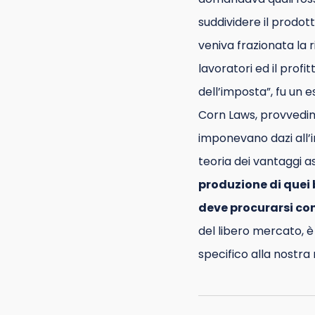
suddividere il prodott
veniva frazionata la ri
lavoratori ed il profit
dell’imposta”, fu un
Corn Laws, provvedime
imponevano dazi all’i
teoria dei vantaggi a
produzione di quei 
deve procurarsi con
del libero mercato, è
specifico alla nostr