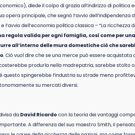
onomico), diede il colpo di grazia all’indirizzo di politic
sua opera principale, che segnò l’avvio dell’indipendenza d
’avvio dell’economia politica classica – “La ricchezza de
na regola valida per ogni famiglia, così come per u
urre all’interno delle mura domestiche ciò che sare
no
. Ciò vuol dire che se una merce può essere acquistata a
 costerebbe produrla nella madrepatria, sarebbe stolto 
é questo spingerebbe l’industria su strade meno profittevo
tonomamente su mercati diversi.
divisa da
David Ricardo
con la teoria dei vantaggi compa
portante. A differenza del suo maestro Smith, il pensator
ero le cause della ricchezza delle nazioni, ma come fosse