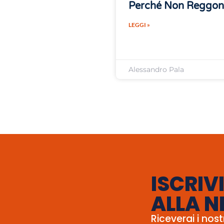
Perché Non Reggo
LEGGI »
Alessandro Pala
ISCRIVI
ALLA N
Riceverai i nost