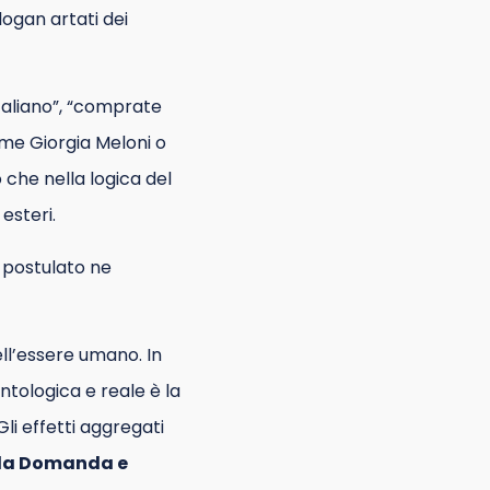
logan artati dei
italiano”, “comprate
ome Giorgia Meloni o
 che nella logica del
esteri.
 postulato ne
ell’essere umano. In
tologica e reale è la
li effetti aggregati
lla Domanda e