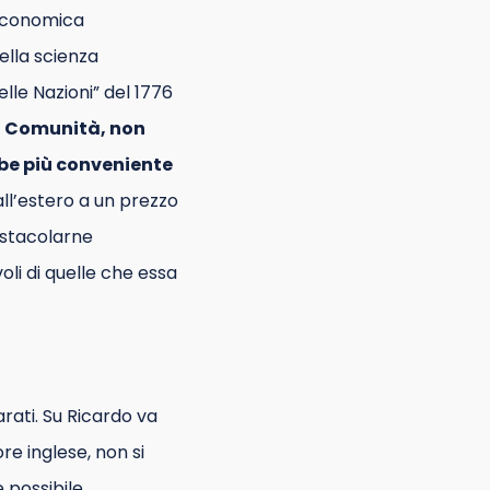
a economica
ella scienza
lle Nazioni” del 1776
na Comunità, non
bbe più conveniente
ll’estero a un prezzo
ostacolarne
li di quelle che essa
rati. Su Ricardo va
e inglese, non si
 possibile