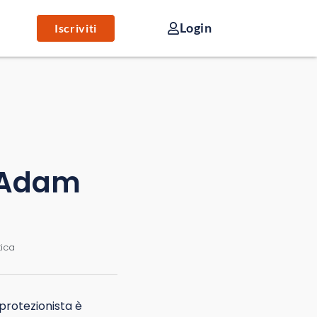
Login
Iscriviti
– Adam
tica
 protezionista è