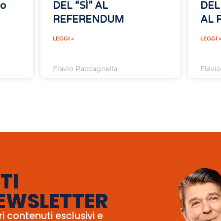
no
DEL “SÌ” AL
DEL
REFERENDUM
AL 
LEGGI »
LEGGI 
Flavio Paccagnella
Flavi
TI
EWSLETTER
ri contenuti esclusivi e