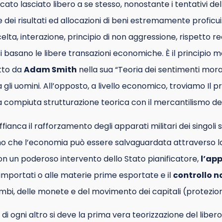
cato lasciato libero a se stesso, nonostante i tentativi d
e dei risultati ed allocazioni di beni estremamente proficu
celta, interazione, principio di non aggressione, rispetto 
 si basano le libere transazioni economiche. È il principio m
itto da
Adam Smith
nella sua “Teoria dei sentimenti moral
a gli uomini. All’opposto, a livello economico, troviamo Il 
compiuta strutturazione teorica con il mercantilismo del X
fianca il rafforzamento degli apparati militari dei singoli st
no che l’economia può essere salvaguardata attraverso la 
on un poderoso intervento dello Stato pianificatore,
l’app
i importati o alle materie prime esportate e il
controllo n
ambi, delle monete e del movimento dei capitali (protezi
 di ogni altro si deve la prima vera teorizzazione del liber