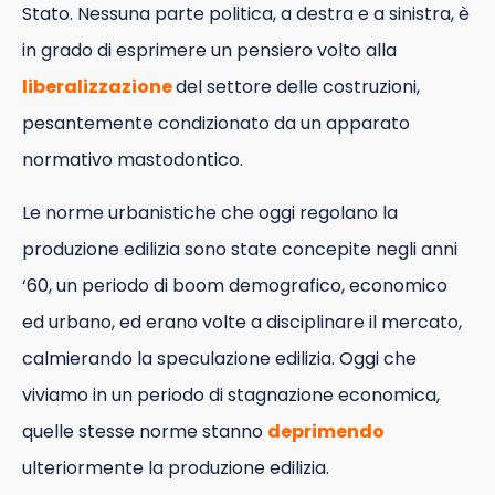
Stato. Nessuna parte politica, a destra e a sinistra, è
in grado di esprimere un pensiero volto alla
liberalizzazione
del settore delle costruzioni,
pesantemente condizionato da un apparato
normativo mastodontico.
Le norme urbanistiche che oggi regolano la
produzione edilizia sono state concepite negli anni
‘60, un periodo di boom demografico, economico
ed urbano, ed erano volte a disciplinare il mercato,
calmierando la speculazione edilizia. Oggi che
viviamo in un periodo di stagnazione economica,
quelle stesse norme stanno
deprimendo
ulteriormente la produzione edilizia.