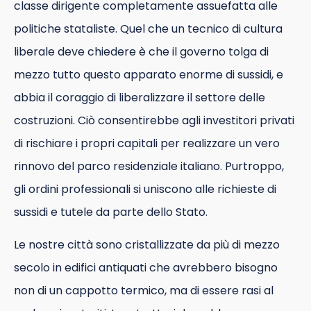
classe dirigente completamente assuefatta alle
politiche stataliste. Quel che un tecnico di cultura
liberale deve chiedere è che il governo tolga di
mezzo tutto questo apparato enorme di sussidi, e
abbia il coraggio di liberalizzare il settore delle
costruzioni. Ciò consentirebbe agli investitori privati
di rischiare i propri capitali per realizzare un vero
rinnovo del parco residenziale italiano. Purtroppo,
gli ordini professionali si uniscono alle richieste di
sussidi e tutele da parte dello Stato.
Le nostre città sono cristallizzate da più di mezzo
secolo in edifici antiquati che avrebbero bisogno
non di un cappotto termico, ma di essere rasi al