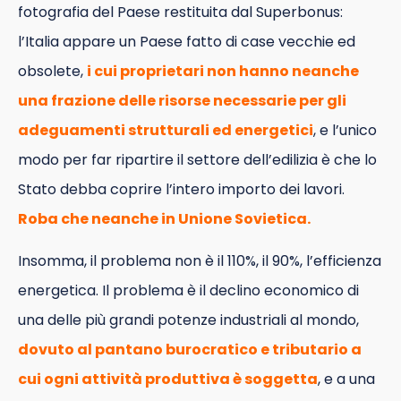
fotografia del Paese restituita dal Superbonus:
l’Italia appare un Paese fatto di case vecchie ed
obsolete,
i cui proprietari non hanno neanche
una frazione delle risorse necessarie per gli
adeguamenti strutturali ed energetici
, e l’unico
modo per far ripartire il settore dell’edilizia è che lo
Stato debba coprire l’intero importo dei lavori.
Roba che neanche in Unione Sovietica.
Insomma, il problema non è il 110%, il 90%, l’efficienza
energetica. Il problema è il declino economico di
una delle più grandi potenze industriali al mondo,
dovuto al pantano burocratico e tributario a
cui ogni attività produttiva è soggetta
, e a una