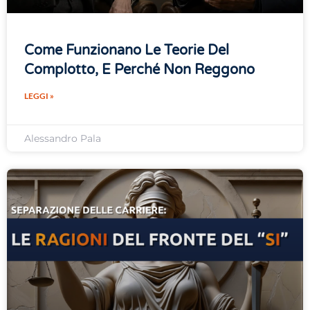
Come Funzionano Le Teorie Del
Complotto, E Perché Non Reggono
LEGGI »
Alessandro Pala