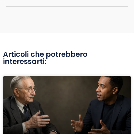
Articoli che potrebbero
interessarti: