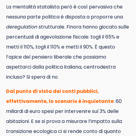
La mentalità statalista però è così pervasiva che
nessuna parte politica è disposta a proporre una
deregulation
strutturale. Finora hanno giocato sulle
percentuali di agevolazione fiscale: togli il 65% e
metti il 110%, togli il 110% e metti il 90%. È questo
l’apice del pensiero liberale che possiamo
aspettarci dalla politica italiana, centrodestra
incluso? Si spera di no.
Dal punto di vista dei conti pubblici,
effettivamente, lo scenario è inquietante
: 60
miliardi di euro spesi per intervenire sul 3% delle
abitazioni. E se si prova a misurare l’impatto sulla
transizione ecologica ci si rende conto di quanto