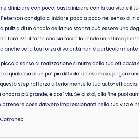
n è di iniziare con poco: basta iniziare con la tua vita e il t
Peterson consiglia di iniziare poco a poco nel senso di ini
La pulizia di un angolo della tua stanza può essere uno degl
e da fare. Ma il fatto che sia facile lo rende un ottimo punt
o anche se la tua forza di volontà non è particolarmente 
il piccolo senso di realizzazione si nutre della tua efficaci
are qualcosa di un po’ più difficile: ad esempio, pagare un
questo step rafforza ulteriormente la tua auto-efficacia
cora più grande, e così via. Se ci stai, alla fine puoi aumen
i e ottenere cose davvero impressionanti nella tua vita e n
o Cotroneo