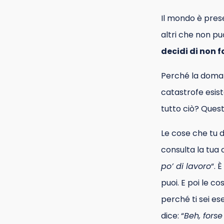
Il mondo è prese
altri che non pu
decidi di non f
Perché la doman
catastrofe esis
tutto ciò? Ques
Le cose che tu de
consulta la tua c
po’ di lavoro
“. 
puoi. E poi le co
perché ti sei ese
dice: “
Beh, fors