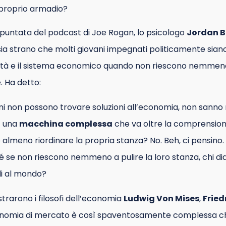
 proprio armadio?
puntata del podcast di Joe Rogan, lo psicologo
Jordan B
sia strano che molti giovani impegnati politicamente sian
ietà e il sistema economico quando non riescono nemmeno
. Ha detto:
anni non possono trovare soluzioni all’economia, non sanno 
È una
macchina complessa
che va oltre la comprension
 almeno riordinare la propria stanza? No. Beh, ci pensin
é se non riescono nemmeno a pulire la loro stanza, chi di
li al mondo?
trarono i filosofi dell’economia
Ludwig Von Mises
,
Fried
conomia di mercato è così spaventosamente complessa 