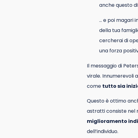
anche questo div
… e poi magari 
della tua famig
cercherai di ope
una forza posit
Il messaggio di Peters
virale. Innumerevoli 
come
tutto sia iniz
Questo è ottimo anche
astratti consiste nel
miglioramento ind
dell’individuo.