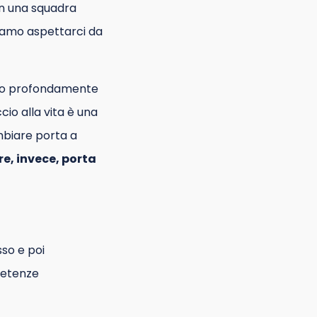
on una squadra
iamo aspettarci da
no profondamente
cio alla vita è una
mbiare porta a
e, invece, porta
sso e poi
petenze