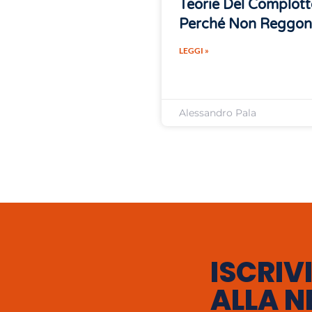
Teorie Del Complott
Perché Non Reggo
LEGGI »
Alessandro Pala
ISCRIVI
ALLA N