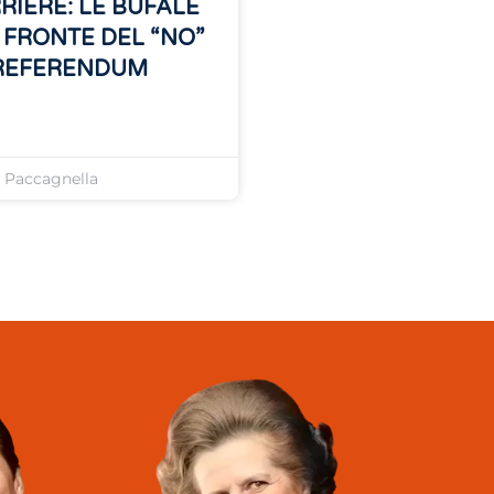
RIERE: LE BUFALE
 FRONTE DEL “NO”
REFERENDUM
»
o Paccagnella