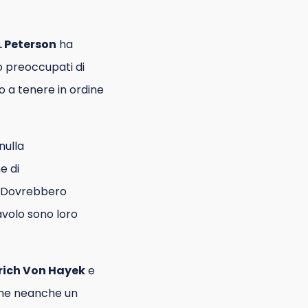
. Peterson
ha
o preoccupati di
 a tenere in ordine
nulla
e di
o. Dovrebbero
avolo sono loro
rich Von Hayek
e
che neanche un