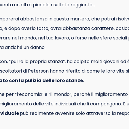
enta un altro piccolo risultato raggiunto…
imparerai abbastanza in questa maniera, che potrai risolv
lia, e dopo averlo fatto, avrai abbastanza carattere, cos
rare nel mondo, nel tuo lavoro, o forse nelle sfere sociali 
iva anziché un danno.
on, “pulire la propria stanza”, ha colpito molti giovani ed
ascoltatori di Peterson hanno riferito di come le loro vite 
iato con la pulizia delle loro stanze.
 per “l’economia” e “il mondo”, perché il miglioramento 
 miglioramento delle vite individuali che li compongono. E 
ividuale
può realmente avvenire solo attraverso la respon