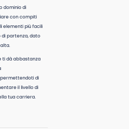
uo dominio di
ziare con compiti
i elementi più facili
o di partenza, dato
alta.
a e ti dà abbastanza
a
, permettendoti di
tare il livello di
ella tua carriera.