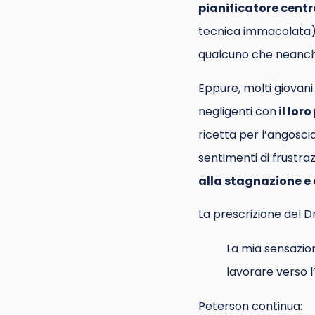
pianificatore centr
tecnica immacolata)
qualcuno che neanche
Eppure, molti giovani 
negligenti con
il lor
ricetta per l’angosc
sentimenti di frustr
alla stagnazione e a
La prescrizione del 
La mia sensazion
lavorare verso 
Peterson continua: