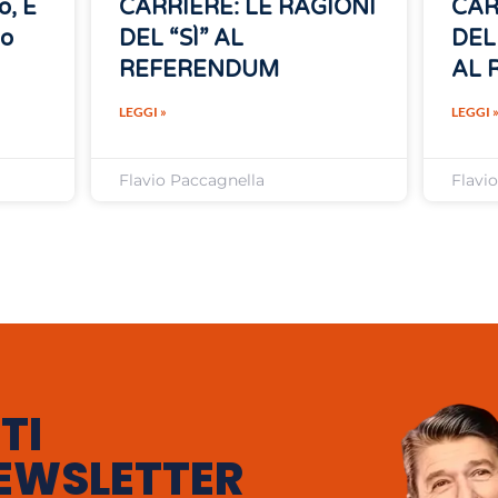
o, E
CARRIERE: LE RAGIONI
CAR
no
DEL “SÌ” AL
DEL
REFERENDUM
AL 
LEGGI »
LEGGI 
Flavio Paccagnella
Flavi
TI
EWSLETTER