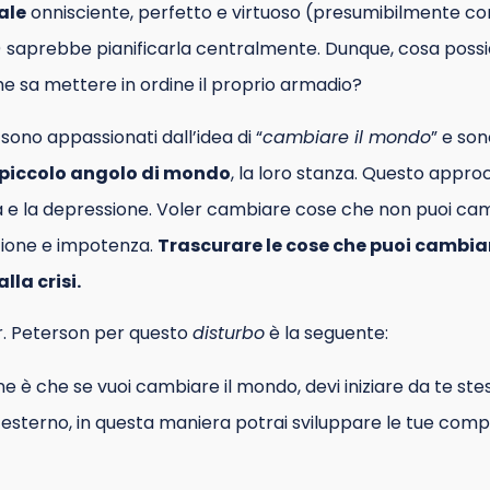
ale
onnisciente, perfetto e virtuoso (presumibilmente c
 saprebbe pianificarla centralmente. Dunque, cosa poss
 sa mettere in ordine il proprio armadio?
sono appassionati dall’idea di “
cambiare il mondo
” e so
o piccolo angolo di mondo
, la loro stanza. Questo approc
ia e la depressione. Voler cambiare cose che non puoi ca
azione e impotenza.
Trascurare le cose che puoi cambiar
lla crisi.
Dr. Peterson per questo
disturbo
è la seguente:
e è che se vuoi cambiare il mondo, devi iniziare da te ste
l’esterno, in questa maniera potrai sviluppare le tue com