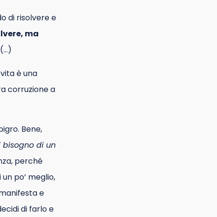
o di risolvere e
olvere, ma
(…)
vita è una
ra corruzione a
pigro. Bene,
i bisogno di un
anza, perché
i un po’ meglio,
i manifesta e
decidi di farlo e