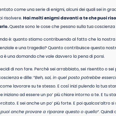
ntato come una serie di enigmi, alcuni dei quali sei in grad
oi risolvere.
Hai molti enigmi davanti a te che puoi ris
arlo.
Queste sono le cose che pesano sulla tua coscienza 
da è: quanto stiamo contribuendo al fatto che la nostra 
tenziale e una tragedia? Quanto contribuisce questa nost
ta è una domanda che vale davvero la pena di porsi.
cidi di non fare. Perché sei arrabbiato, sei risentito o sei 
oscienza e dille: “
Beh, sai, in quel posto potrebbe esserc
È come lavorare su te stesso. E così inizi pulendo la tua st
se iniziano ad essere un po’ più chiare intorno a te. E tu sta
rcitato. E sei anche un po’ più forte. E poi qualcos’altro s
e puoi anche provare a riparare questo o quello
“. Quindi 