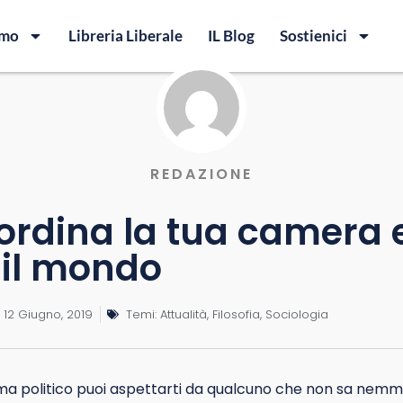
amo
Libreria Liberale
IL Blog
Sostienici
REDAZIONE
ordina la tua camera 
il mondo
12 Giugno, 2019
Temi:
Attualità
,
Filosofia
,
Sociologia
a politico puoi aspettarti da qualcuno che non sa nemm