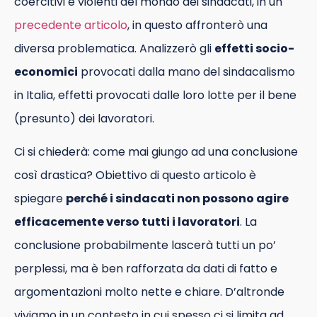
coercitivi e violenti del mondo dei sindacati, in un
precedente articolo
, in questo affronterò una
diversa problematica. Analizzerò gli
effetti socio-
economici
provocati dalla mano del sindacalismo
in Italia, effetti provocati dalle loro lotte per il bene
(presunto) dei lavoratori.
Ci si chiederà: come mai giungo ad una conclusione
così drastica? Obiettivo di questo articolo è
spiegare
perché i sindacati non possono agire
efficacemente verso tutti i lavoratori
. La
conclusione probabilmente lascerà tutti un po’
perplessi, ma è ben rafforzata da dati di fatto e
argomentazioni molto nette e chiare. D’altronde
viviamo in un contesto in cui spesso ci si limita ad