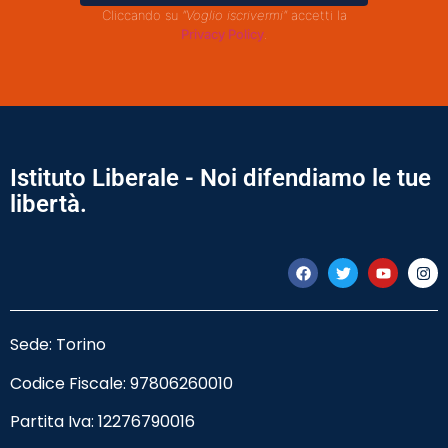
Cliccando su
"Voglio iscrivermi"
accetti la
Privacy Policy
.
Istituto Liberale - Noi difendiamo le tue
libertà.
Sede: Torino
Codice Fiscale:
97806260010
Partita Iva: 12276790016