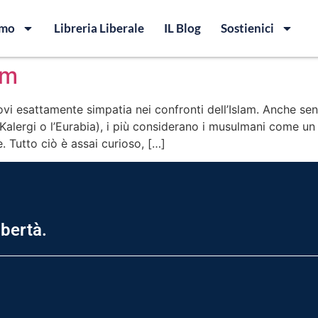
amo
Libreria Liberale
IL Blog
Sostienici
am
vi esattamente simpatia nei confronti dell’Islam. Anche senz
 Kalergi o l’Eurabia), i più considerano i musulmani come un
. Tutto ciò è assai curioso, […]
ibertà.