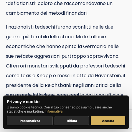
“deflazionisti” coloro che raccomandavano un
cambiamento dei metodi finanziari.
I nazionalisti tedeschi furono sconfitti nelle due
guerre più terribili della storia. Ma le fallacie
economiche che hanno spinto la Germania nelle
sue nefaste aggressioni purtroppo sopravvivono.
Gli errori monetari sviluppati da professori tedeschi
come Lexis e Knapp e messi in atto da Havenstein, il
presidente della Reichsbank negli anni critici della
sua grande inflazione, sono oggi la dottrina ufficiale
Privacy e cookie
della Francia e di molti altri paesi europei. Non c’è
Usiamo cookie tecnici. Con il tuo consenso possiamo usare anche
statistiche e marketing.
Informativa
.
bisogno che gli Stati Uniti importino queste
Personalizza
Rifiuta
Accetta
assurdità.