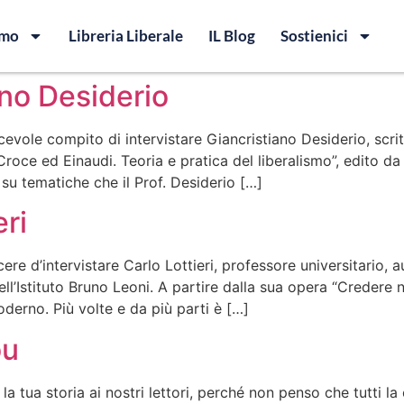
amo
Libreria Liberale
IL Blog
Sostienici
ano Desiderio
piacevole compito di intervistare Giancristiano Desiderio, s
Croce ed Einaudi. Teoria e pratica del liberalismo”, edito 
su tematiche che il Prof. Desiderio […]
eri
acere d’intervistare Carlo Lottieri, professore universitario, 
 dell’Istituto Bruno Leoni. A partire dalla sua opera “Creder
derno. Più volte e da più parti è […]
ou
la tua storia ai nostri lettori, perché non penso che tutti la