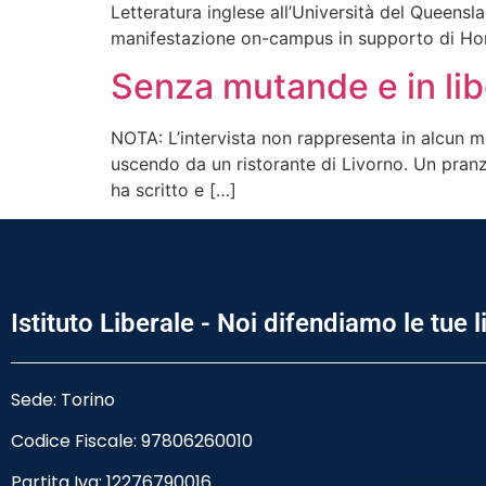
Letteratura inglese all’Università del Queensl
manifestazione on-campus in supporto di Hong
Senza mutande e in lib
NOTA: L’intervista non rappresenta in alcun mo
uscendo da un ristorante di Livorno. Un pranz
ha scritto e […]
Istituto Liberale - Noi difendiamo le tue l
Sede: Torino
Codice Fiscale:
97806260010
Partita Iva: 12276790016